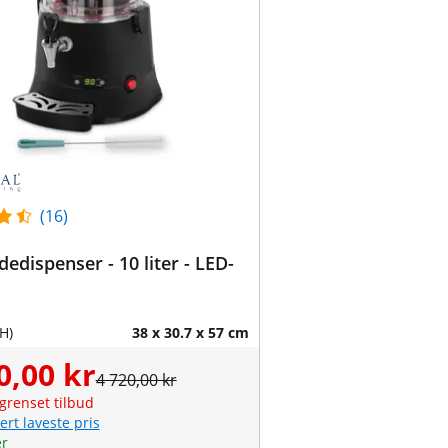
(16)
dedispenser - 10 liter - LED-
H)
38 x 30.7 x 57 cm
0,00 kr
4 720,00 kr
grenset tilbud
ert laveste pris
er