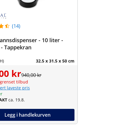
(14)
nnsdispenser - 10 liter -
 - Tappekran
H)
32.5 x 31.5 x 50 cm
00 kr
940,00 kr
grenset tilbud
ert laveste pris
er
RAKT
ca. 19.8.
Legg i handlekurven