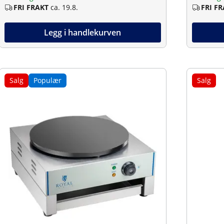
FRI FRAKT
ca. 19.8.
FRI F
Legg i handlekurven
Salg
Populær
Salg