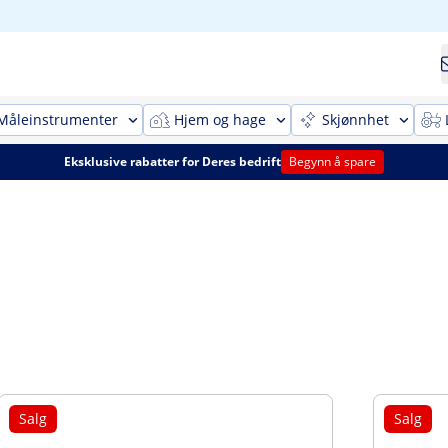
Måleinstrumenter
Hjem og hage
Skjønnhet
Eksklusive rabatter for Deres bedrift
Begynn å spare
Salg
Salg