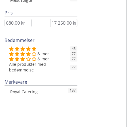
Mest solgte
Pris
Bedømmelser
43
& mer
77
& mer
77
Alle produkter med
77
bedømmelse
Merkevare
137
Royal Catering