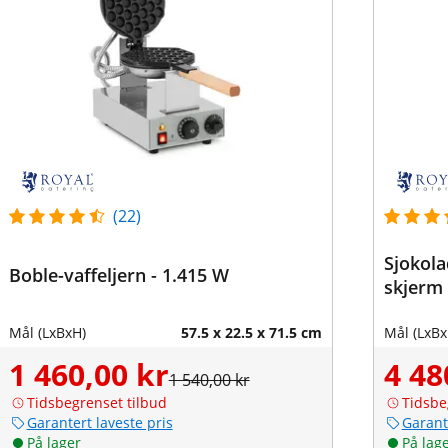
(22)
Sjokola
Boble-vaffeljern - 1.415 W
skjerm
Mål (LxBxH)
57.5 x 22.5 x 71.5 cm
Mål (LxBx
1 460,00 kr
4 48
1 540,00 kr
Tidsbegrenset tilbud
Tidsbe
Garantert laveste pris
Garant
På lager
På lag