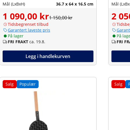
Mål (LxBxH)
36.7 x 64 x 16.5 cm
Mål (LxBx
1 090,00 kr
2 05
1 150,00 kr
Tidsbegrenset tilbud
Tidsbe
Garantert laveste pris
Garant
På lager
På lag
FRI FRAKT
ca. 19.8.
FRI F
Legg i handlekurven
Salg
Populær
Salg