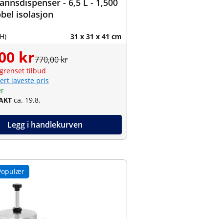
nnsdispenser - 6,5 L - 1,500
bel isolasjon
H)
31 x 31 x 41 cm
00 kr
770,00 kr
grenset tilbud
ert laveste pris
er
RAKT
ca. 19.8.
Legg i handlekurven
Populær