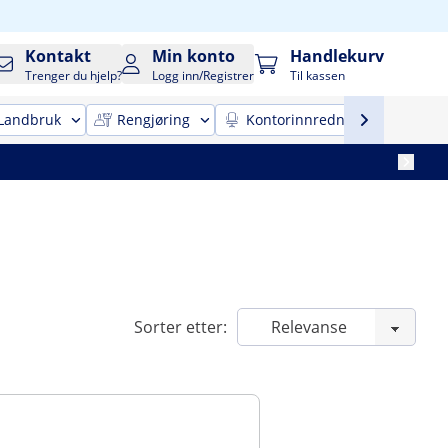
Kontakt
Min konto
Handlekurv
Trenger du hjelp?
Logg inn/Registrer
Til kassen
Landbruk
Rengjøring
Kontorinnredning
Mobi
Sorter etter: