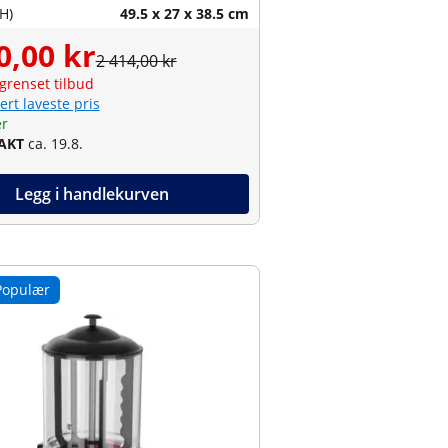
H)
49.5 x 27 x 38.5 cm
0,00 kr
2 414,00 kr
grenset tilbud
ert laveste pris
er
RAKT
ca. 19.8.
Legg i handlekurven
Populær