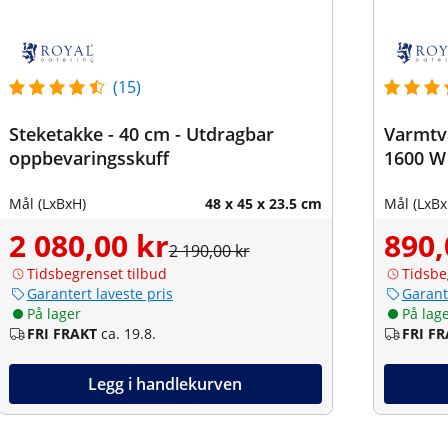
(15)
Steketakke - 40 cm - Utdragbar
Varmtva
oppbevaringsskuff
1600 W
Mål (LxBxH)
48 x 45 x 23.5 cm
Mål (LxBx
2 080,00 kr
890,
2 190,00 kr
Tidsbegrenset tilbud
Tidsbe
Garantert laveste pris
Garant
På lager
På lag
FRI FRAKT
ca. 19.8.
FRI F
Legg i handlekurven