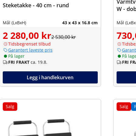
Varmtva
Steketakke - 40 cm - rund
W - dob
Mål (LxBxH)
43 x 43 x 16.8 cm
Mål (LxBx
2 280,00 kr
730,
2 530,00 kr
Tidsbegrenset tilbud
Tidsbe
Garantert laveste pris
Garant
På lager
På lag
FRI FRAKT
ca. 19.8.
FRI F
Legg i handlekurven
Salg
Salg