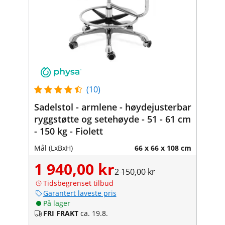
(10)
Sadelstol - armlene - høydejusterbar
ryggstøtte og setehøyde - 51 - 61 cm
- 150 kg - Fiolett
Mål (LxBxH)
66 x 66 x 108 cm
1 940,00 kr
2 150,00 kr
Tidsbegrenset tilbud
Garantert laveste pris
På lager
FRI FRAKT
ca. 19.8.