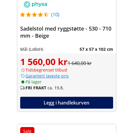
(10)
Sadelstol med ryggstøtte - 530 - 710
mm - Beige
Mål (LxBxH)
57 x 57 x 102 cm
1 560,00 kr
1 640,00 kr
Tidsbegrenset tilbud
Garantert laveste pris
På lager
FRI FRAKT
ca. 19.8.
Legg i handlekurven
Salg