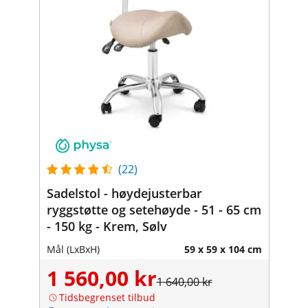
(22)
Sadelstol - høydejusterbar
ryggstøtte og setehøyde - 51 - 65 cm
- 150 kg - Krem, Sølv
Mål (LxBxH)
59 x 59 x 104 cm
1 560,00 kr
1 640,00 kr
Tidsbegrenset tilbud