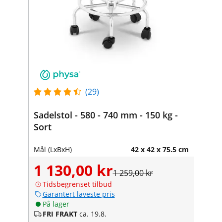
(29)
Sadelstol - 580 - 740 mm - 150 kg -
Sort
Mål (LxBxH)
42 x 42 x 75.5 cm
1 130,00 kr
1 259,00 kr
Tidsbegrenset tilbud
Garantert laveste pris
På lager
FRI FRAKT
ca. 19.8.