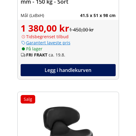
mm - 150 kg - Sort
Mål (LxBxH)
41.5 x 51 x 98 cm
1 380,00 kr
1 450,00 kr
Tidsbegrenset tilbud
Garantert laveste pris
På lager
FRI FRAKT
ca. 19.8.
Legg i handlekurven
Salg