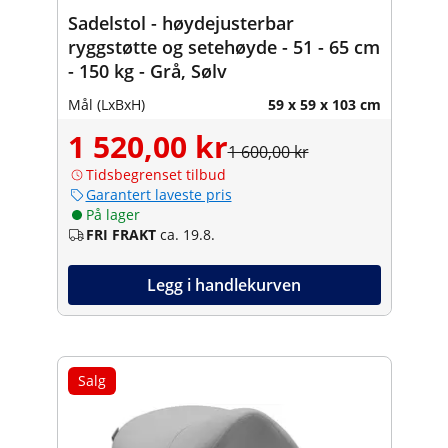
Sadelstol - høydejusterbar
ryggstøtte og setehøyde - 51 - 65 cm
- 150 kg - Grå, Sølv
Mål (LxBxH)
59 x 59 x 103 cm
1 520,00 kr
1 600,00 kr
Tidsbegrenset tilbud
Garantert laveste pris
På lager
FRI FRAKT
ca. 19.8.
Legg i handlekurven
Salg