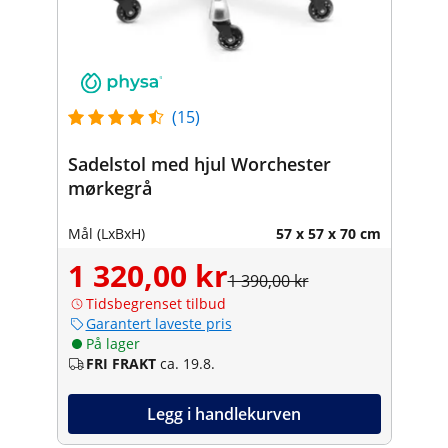
(15)
Sadelstol med hjul Worchester
mørkegrå
Mål (LxBxH)
57 x 57 x 70 cm
1 320,00 kr
1 390,00 kr
Tidsbegrenset tilbud
Garantert laveste pris
På lager
FRI FRAKT
ca. 19.8.
Legg i handlekurven