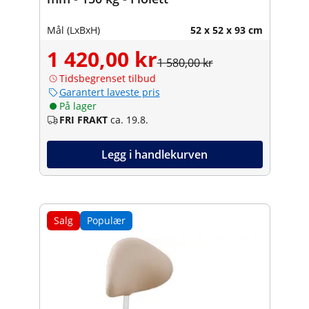
Mål (LxBxH)
52 x 52 x 93 cm
1 420,00 kr
1 580,00 kr
Tidsbegrenset tilbud
Garantert laveste pris
På lager
FRI FRAKT
ca. 19.8.
Legg i handlekurven
Salg
Populær