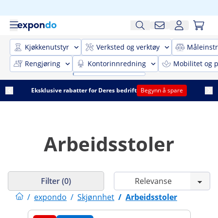
Kjøkkenutstyr
Verksted og verktøy
Måleinst
Rengjøring
Kontorinnredning
Mobilitet og p
Eksklusive rabatter for Deres bedrift
Begynn å spare
Arbeidsstoler
Filter (0)
/
expondo
/
Skjønnhet
/
Arbeidsstoler