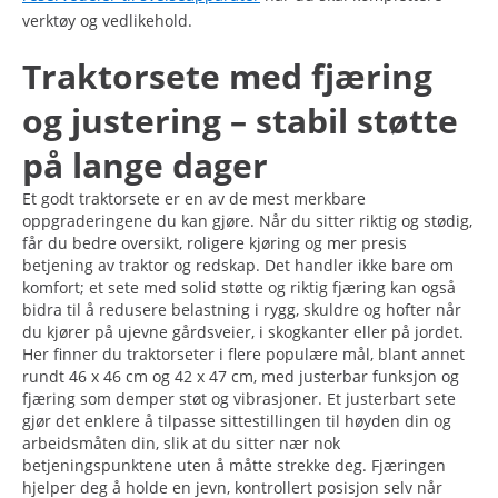
verktøy og vedlikehold.
Traktorsete med fjæring
og justering – stabil støtte
på lange dager
Et godt traktorsete er en av de mest merkbare
oppgraderingene du kan gjøre. Når du sitter riktig og stødig,
får du bedre oversikt, roligere kjøring og mer presis
betjening av traktor og redskap. Det handler ikke bare om
komfort; et sete med solid støtte og riktig fjæring kan også
bidra til å redusere belastning i rygg, skuldre og hofter når
du kjører på ujevne gårdsveier, i skogkanter eller på jordet.
Her finner du traktorseter i flere populære mål, blant annet
rundt 46 x 46 cm og 42 x 47 cm, med justerbar funksjon og
fjæring som demper støt og vibrasjoner. Et justerbart sete
gjør det enklere å tilpasse sittestillingen til høyden din og
arbeidsmåten din, slik at du sitter nær nok
betjeningspunktene uten å måtte strekke deg. Fjæringen
hjelper deg å holde en jevn, kontrollert posisjon selv når