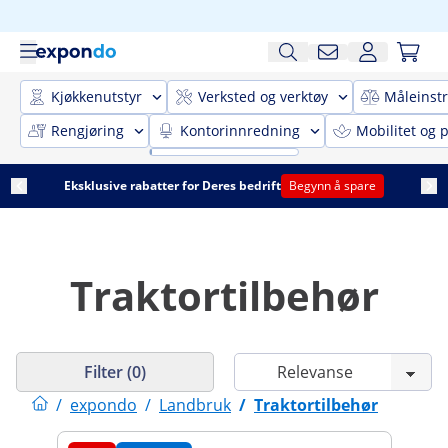
Kjøkkenutstyr
Verksted og verktøy
Måleinst
Rengjøring
Kontorinnredning
Mobilitet og p
Eksklusive rabatter for Deres bedrift
Begynn å spare
Traktortilbehør
Filter (0)
/
expondo
/
Landbruk
/
Traktortilbehør