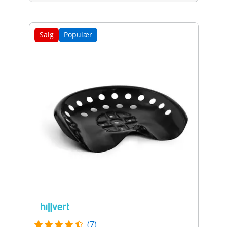
Salg
Populær
(7)