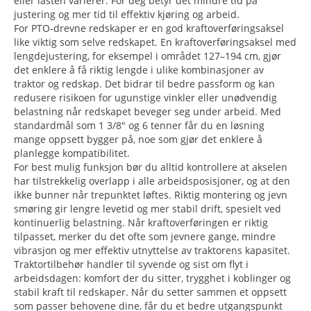
eller lasten varierer. For deg betyr det mindre tid på
justering og mer tid til effektiv kjøring og arbeid.
For PTO-drevne redskaper er en god kraftoverføringsaksel
like viktig som selve redskapet. En kraftoverføringsaksel med
lengdejustering, for eksempel i området 127–194 cm, gjør
det enklere å få riktig lengde i ulike kombinasjoner av
traktor og redskap. Det bidrar til bedre passform og kan
redusere risikoen for ugunstige vinkler eller unødvendig
belastning når redskapet beveger seg under arbeid. Med
standardmål som 1 3/8" og 6 tenner får du en løsning
mange oppsett bygger på, noe som gjør det enklere å
planlegge kompatibilitet.
For best mulig funksjon bør du alltid kontrollere at akselen
har tilstrekkelig overlapp i alle arbeidsposisjoner, og at den
ikke bunner når trepunktet løftes. Riktig montering og jevn
smøring gir lengre levetid og mer stabil drift, spesielt ved
kontinuerlig belastning. Når kraftoverføringen er riktig
tilpasset, merker du det ofte som jevnere gange, mindre
vibrasjon og mer effektiv utnyttelse av traktorens kapasitet.
Traktortilbehør handler til syvende og sist om flyt i
arbeidsdagen: komfort der du sitter, trygghet i koblinger og
stabil kraft til redskaper. Når du setter sammen et oppsett
som passer behovene dine, får du et bedre utgangspunkt