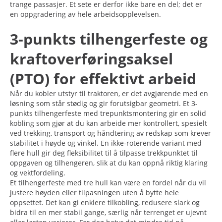
trange passasjer. Et sete er derfor ikke bare en del; det er
en oppgradering av hele arbeidsopplevelsen.
3-punkts tilhengerfeste og
kraftoverføringsaksel
(PTO) for effektivt arbeid
Når du kobler utstyr til traktoren, er det avgjørende med en
løsning som står stødig og gir forutsigbar geometri. Et 3-
punkts tilhengerfeste med trepunktsmontering gir en solid
kobling som gjør at du kan arbeide mer kontrollert, spesielt
ved trekking, transport og håndtering av redskap som krever
stabilitet i høyde og vinkel. En ikke-roterende variant med
flere hull gir deg fleksibilitet til å tilpasse trekkpunktet til
oppgaven og tilhengeren, slik at du kan oppnå riktig klaring
og vektfordeling.
Et tilhengerfeste med tre hull kan være en fordel når du vil
justere høyden eller tilpasningen uten å bytte hele
oppsettet. Det kan gi enklere tilkobling, redusere slark og
bidra til en mer stabil gange, særlig når terrenget er ujevnt