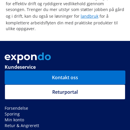
for effektiv drift og ryddigere vedlikehold gjennom
sesongen. Trenger du mer utstyr som støtter jobben på gård
og i drift, kan du også se løsninger for
landbruk
for å
komplettere arbeidsflyten din med praktiske produkter til
ulike oppgaver.
Kundeservice
Kontakt oss
Returportal
Forsendelse
Sporing
Min konto
Retur & Angrerett