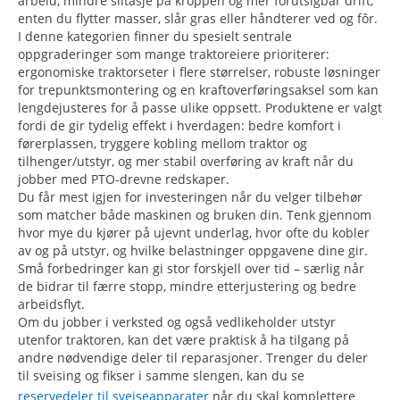
arbeid, mindre slitasje på kroppen og mer forutsigbar drift,
enten du flytter masser, slår gras eller håndterer ved og fôr.
I denne kategorien finner du spesielt sentrale
oppgraderinger som mange traktoreiere prioriterer:
ergonomiske traktorseter i flere størrelser, robuste løsninger
for trepunktsmontering og en kraftoverføringsaksel som kan
lengdejusteres for å passe ulike oppsett. Produktene er valgt
fordi de gir tydelig effekt i hverdagen: bedre komfort i
førerplassen, tryggere kobling mellom traktor og
tilhenger/utstyr, og mer stabil overføring av kraft når du
jobber med PTO-drevne redskaper.
Du får mest igjen for investeringen når du velger tilbehør
som matcher både maskinen og bruken din. Tenk gjennom
hvor mye du kjører på ujevnt underlag, hvor ofte du kobler
av og på utstyr, og hvilke belastninger oppgavene dine gir.
Små forbedringer kan gi stor forskjell over tid – særlig når
de bidrar til færre stopp, mindre etterjustering og bedre
arbeidsflyt.
Om du jobber i verksted og også vedlikeholder utstyr
utenfor traktoren, kan det være praktisk å ha tilgang på
andre nødvendige deler til reparasjoner. Trenger du deler
til sveising og fikser i samme slengen, kan du se
reservedeler til sveiseapparater
når du skal komplettere