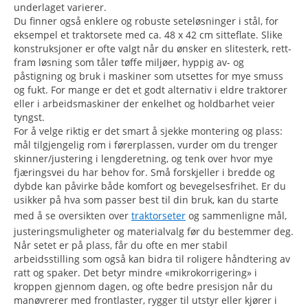
underlaget varierer.
Du finner også enklere og robuste seteløsninger i stål, for
eksempel et traktorsete med ca. 48 x 42 cm sitteflate. Slike
konstruksjoner er ofte valgt når du ønsker en slitesterk, rett-
fram løsning som tåler tøffe miljøer, hyppig av- og
påstigning og bruk i maskiner som utsettes for mye smuss
og fukt. For mange er det et godt alternativ i eldre traktorer
eller i arbeidsmaskiner der enkelhet og holdbarhet veier
tyngst.
For å velge riktig er det smart å sjekke montering og plass:
mål tilgjengelig rom i førerplassen, vurder om du trenger
skinner/justering i lengderetning, og tenk over hvor mye
fjæringsvei du har behov for. Små forskjeller i bredde og
dybde kan påvirke både komfort og bevegelsesfrihet. Er du
usikker på hva som passer best til din bruk, kan du starte
med å se oversikten over
traktorseter
og sammenligne mål,
justeringsmuligheter og materialvalg før du bestemmer deg.
Når setet er på plass, får du ofte en mer stabil
arbeidsstilling som også kan bidra til roligere håndtering av
ratt og spaker. Det betyr mindre «mikrokorrigering» i
kroppen gjennom dagen, og ofte bedre presisjon når du
manøvrerer med frontlaster, rygger til utstyr eller kjører i