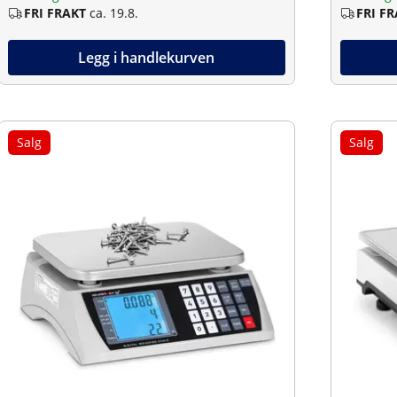
FRI FRAKT
ca. 19.8.
FRI F
Legg i handlekurven
Salg
Salg