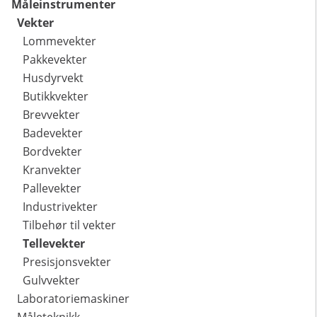
Måleinstrumenter
Vekter
Lommevekter
Pakkevekter
Husdyrvekt
Butikkvekter
Brevvekter
Badevekter
Bordvekter
Kranvekter
Pallevekter
Industrivekter
Tilbehør til vekter
Tellevekter
Presisjonsvekter
Gulvvekter
Laboratoriemaskiner