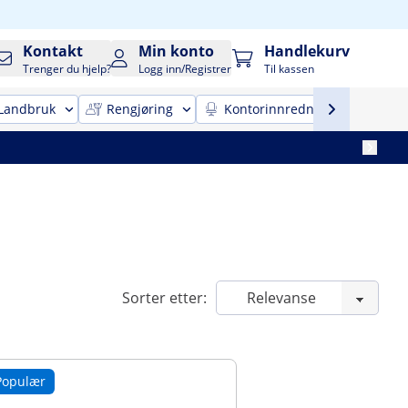
Kontakt
Min konto
Handlekurv
Trenger du hjelp?
Logg inn/Registrer
Til kassen
Landbruk
Rengjøring
Kontorinnredning
Mobi
Sorter etter:
Populær