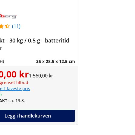
(11)
 - 30 kg / 0.5 g - batteritid
r
H)
35 x 28.5 x 12.5 cm
0,00 kr
1 560,00 kr
grenset tilbud
ert laveste pris
er
RAKT
ca. 19.8.
Legg i handlekurven