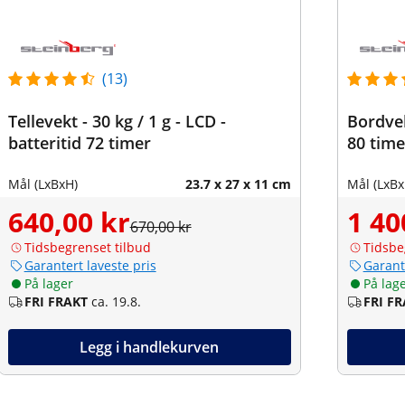
(13)
Tellevekt - 30 kg / 1 g - LCD -
Bordvekt
batteritid 72 timer
80 time
Mål (LxBxH)
23.7 x 27 x 11 cm
Mål (LxBx
640,00 kr
1 40
670,00 kr
Tidsbegrenset tilbud
Tidsbe
Garantert laveste pris
Garant
På lager
På lag
FRI FRAKT
ca. 19.8.
FRI F
Legg i handlekurven