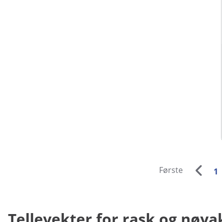
Første
1
Tellevekter for rask og nøya