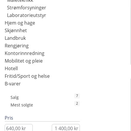
Måleteknikk
Strømforsyninger
Laboratorieutstyr
Hjem og hage
Skjønnhet
Landbruk
Rengjøring
Kontorinnredning
Mobilitet og pleie
Hotell
Fritid/Sport og helse
B-varer
7
Salg
2
Mest solgte
Pris