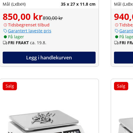
Mål (LxBxH)
35 x 27 x 11.8 cm
Mål (LxBx
850,00 kr
940,
890,00 kr
Tidsbegrenset tilbud
Tidsbe
Garantert laveste pris
Garant
På lager
På lag
FRI FRAKT
ca. 19.8.
FRI F
Legg i handlekurven
Salg
Salg