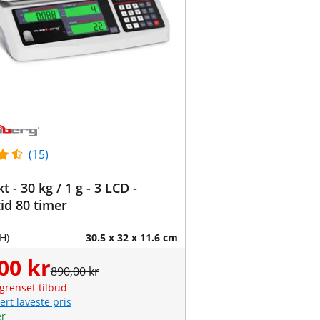
(15)
t - 30 kg / 1 g - 3 LCD -
tid 80 timer
H)
30.5 x 32 x 11.6 cm
00 kr
890,00 kr
grenset tilbud
ert laveste pris
er