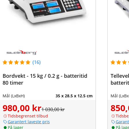
(16)
Bordvekt - 15 kg / 0.2 g - batteritid
Tellevek
80 timer
batteri
Mål (LxBxH)
35 x 28.5 x 12.5 cm
Mål (LxBx
980,00 kr
850,
1 030,00 kr
Tidsbegrenset tilbud
Tidsbe
Garantert laveste pris
Garant
På lager
På lag