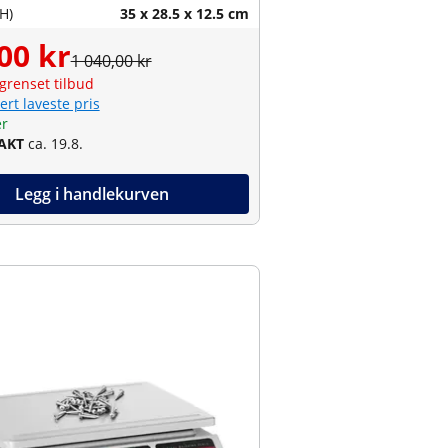
H)
35 x 28.5 x 12.5 cm
00 kr
1 040,00 kr
grenset tilbud
ert laveste pris
er
RAKT
ca. 19.8.
Legg i handlekurven