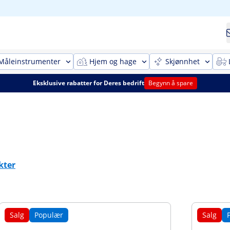
Måleinstrumenter
Hjem og hage
Skjønnhet
Eksklusive rabatter for Deres bedrift
Begynn å spare
kter
Salg
Populær
Salg