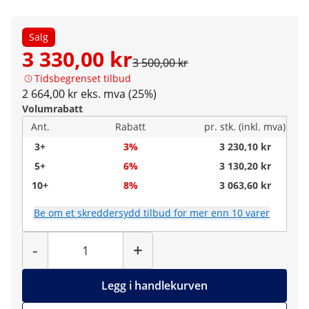
Salg
3 330,00 kr
3 500,00 kr
Tidsbegrenset tilbud
2 664,00 kr eks. mva (25%)
Volumrabatt
Ant.
Rabatt
pr. stk. (inkl. mva)
3+
3%
3 230,10 kr
5+
6%
3 130,20 kr
10+
8%
3 063,60 kr
Be om et skreddersydd tilbud for mer enn 10 varer
Antall
-
+
Legg i handlekurven