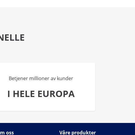
NELLE
Betjener millioner av kunder
I HELE EUROPA
m oss
Våre produkter