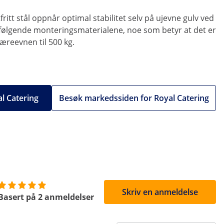
t stål oppnår optimal stabilitet selv på ujevne gulv ved
dfølgende monteringsmaterialene, noe som betyr at det er
æreevnen til 500 kg.
al Catering
Besøk markedssiden for Royal Catering
Skriv en anmeldelse
Basert på 2 anmeldelser