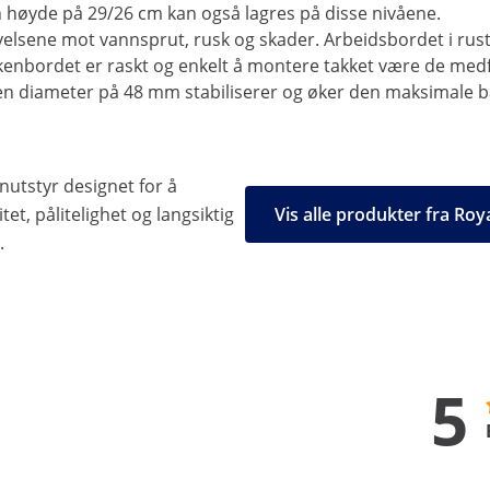
en høyde på 29/26 cm kan også lagres på disse nivåene.
ne mot vannsprut, rusk og skader. Arbeidsbordet i rustfrit
kkenbordet er raskt og enkelt å montere takket være de me
d en diameter på 48 mm stabiliserer og øker den maksimale b
nutstyr designet for å
et, pålitelighet og langsiktig
Vis alle produkter fra Roy
.
5