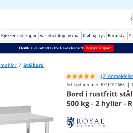
Kjøkkenredskaper
Varmholding av mat
Kjøl og frys
Barutstyr
Sl
Eksklusive rabatter for Deres bedrift
Begynn å spare
lmøbler
/
Stålbord
(2) Anmeldels
|
Artikkelnummer:
EX10012666
Bord i rustfritt st
500 kg - 2 hyller -