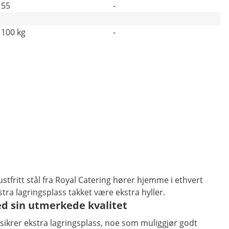
55
-
100 kg
-
ustfritt stål fra Royal Catering hører hjemme i ethvert
stra lagringsplass takket være ekstra hyller.
ed sin utmerkede kvalitet
åer sikrer ekstra lagringsplass, noe som muliggjør godt