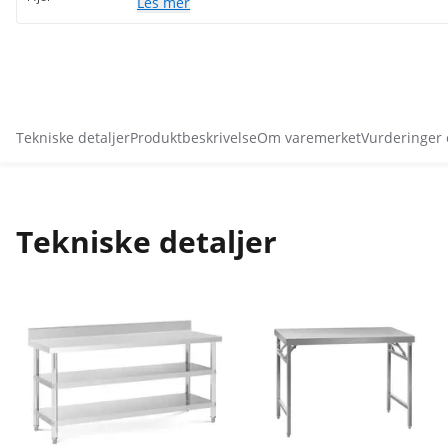
Les mer
Tekniske detaljer
Produktbeskrivelse
Om varemerket
Vurderinger
Tekniske detaljer