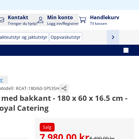
Kontakt
Min konto
Handlekurv
Trenger du hjelp?
Logg inn/Registrer
Til kassen
akteutstyr og jaktutstyr
Oppvaskutstyr
er
Modell:
RCAT-180/60-SPS3SH
ål med bakkant - 180 x 60 x 16.5 cm -
 Royal Catering
Salg
7 980,00 kr
8 400,00 kr