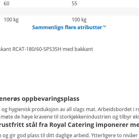
60
55
100 kg
100 kg
Sammenlign flere atributter
lseskant RCAT-180/60-SPS3SH med bakkant
 generøs oppbevaringsplass
en og hygienisk produksjon av all slags mat. Arbeidsbordet i r
å møte de høye kravene til storkjøkkenindustrien og tilbyr ek
rustfritt stål fra Royal Catering imponerer m
cm og gir god plass til ditt daglige arbeid. Ytterligere to niv