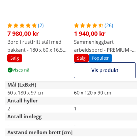
(2)
(26)
7 980,00 kr
1 940,00 kr
Bord i rustfritt stål med
Sammenleggbart
bakkant - 180 x 60 x 16.5
arbeidsbord - PREMIUM -
cm - 500 kg - 2 hyller -
Rustfritt stål - 120 x 60 cm
Salg
Salg
Populær
Royal Catering
- 210 kg - Royal Catering
Vises nå
Vis produkt
Mål (LxBxH)
60 x 180 x 97 cm
60 x 120 x 90 cm
Antall hyller
2
1
Antall innlegg
-
-
Avstand mellom brett [cm]