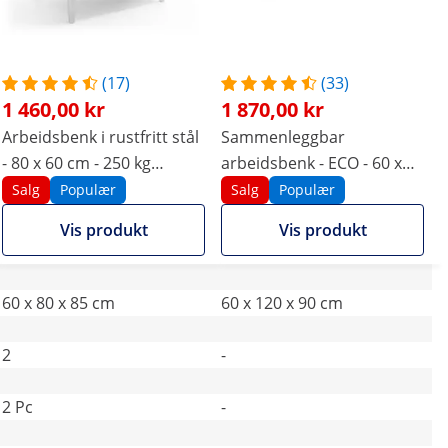
(17)
(33)
1 460,00 kr
1 870,00 kr
Arbeidsbenk i rustfritt stål
Sammenleggbar
- 80 x 60 cm - 250 kg
arbeidsbenk - ECO - 60 x
bæreevne
120 cm - 210 kg bæreevne
Salg
Populær
Salg
Populær
- Royal Catering
Vis produkt
Vis produkt
60 x 80 x 85 cm
60 x 120 x 90 cm
2
-
2 Pc
-