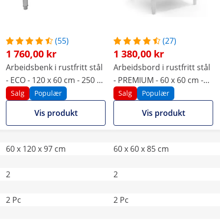
(55)
(27)
1 760,00 kr
1 380,00 kr
Arbeidsbenk i rustfritt stål
Arbeidsbord i rustfritt stål
- ECO - 120 x 60 cm - 250 kg
- PREMIUM - 60 x 60 cm -
- Beskyttelseskant - Royal
250 kg - Royal Catering
Salg
Populær
Salg
Populær
Catering
Vis produkt
Vis produkt
60 x 120 x 97 cm
60 x 60 x 85 cm
2
2
2 Pc
2 Pc