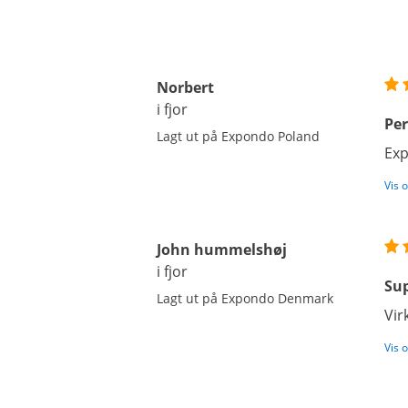
Norbert
i fjor
Per
Lagt ut på Expondo Poland
Exp
Vis 
John hummelshøj
i fjor
Sup
Lagt ut på Expondo Denmark
Vir
Vis 