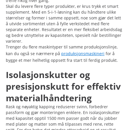
treffe riktig hver gang.
Skal du levere flere typer produkter, er krus trykk et smart
supplement. Med en 5-i-1-løsning kan du håndtere ulike
størrelser og former i samme oppsett, noe som gjør det lett
å utvide sortimentet uten å fylle verkstedet med flere
separate enheter. Resultatet er en mer fleksibel arbeidsdag
og bedre utnyttelse av kapasiteten, spesielt når bestillinger
varierer.
Trenger du flere maskintyper til samme produksjonslinje,
kan du også se nærmere på
produksjonsmaskineri
for å
bygge et mer helhetlig oppsett fra start til ferdig produkt.
Isolasjonskutter og
presisjonskutt for effektiv
materialhåndtering
Rask og nøyaktig kapping reduserer svinn, forbedrer
passform og gjør monteringen enklere. En isolasjonskutter
med kapasitet opptil 1500 mm passer godt når du jobber
med plater og matter som må tilpasses med rene, rette
snitt. For deg betyr det mindre etterarbeid og et resultat