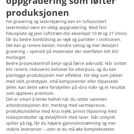
oppgradering som løfter
produksjonen
For gravering og laserskjæring kan en luftassistert
lasermodul være en viktig oppgradering. Med fast
fokusplate og jevn luftstrøm (for eksempel 10 W og 27 l/min)
får du bedre bortblåsing av røyk og partikler i snittsonen.
Det kan gi renere kanter, mindre soting og mer detaljert
gravering – spesielt på materialer der overflaten lett blir
misfarget.
Bedre prosesskontroll betyr også færre avbrudd. Når snittet
blir renere, reduseres behovet for etterpuss, og du kan
planlegge produksjonen mer effektivt. For deg som jobber
med skilt, prototyper, små komponenter eller tilpassede
deler, kan dette være forskjellen på «bra nok» og et resultat
som oppleves premium.
Det er smart å tenke helhet når du setter sammen
arbeidsstasjonen din: merking med varmepresse,
produktutvidelse med krus trykk, presis tilpasning med
isolasjonskutter og detaljfinish med laser. Når utstyret
spiller på lag, får du høyere gjennomstrømning og mer
stabile leveranser – uten at du må øke kompleksiteten