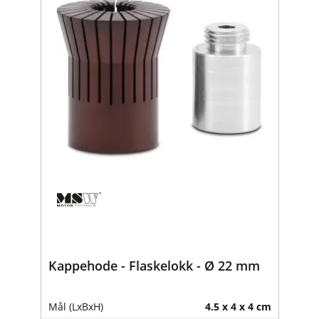
Kappehode - Flaskelokk - Ø 22 mm
Mål (LxBxH)
4.5 x 4 x 4 cm