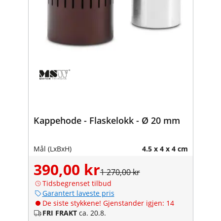
Kappehode - Flaskelokk - Ø 20 mm
Mål (LxBxH)
4.5 x 4 x 4 cm
390,00 kr
1 270,00 kr
Tidsbegrenset tilbud
Garantert laveste pris
De siste stykkene! Gjenstander igjen: 14
FRI FRAKT
ca. 20.8.