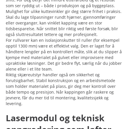
som ser ryddig ut – både i produksjon og på byggeplass.
Mulighet for ulike kuttevinkler gir deg større frihet i praksis.
Skal du lage tilpasninger rundt hjørner, gjennomføringer
eller overganger, kan vinklet kapping være en stor
tidsbesparelse. Når snittet blir riktig ved første forsøk, blir
også sluttresultatet tettere og mer profesjonelt.
For rullvarer kan en isolasjonskutter til ruller (for eksempel
opptil 1300 mm) være et effektivt valg. Den er laget for å
håndtere lengder på en kontrollert måte, slik at du slipper å
kjempe med materialet på gulvet eller improvisere med
upraktiske løsninger. Det gir bedre flyt, særlig når du jobber
alene eller i et lite team.
Riktig skjæreutstyr handler også om sikkerhet og
forutsigbarhet. Stabil konstruksjon og en arbeidsmetode
som holder materialet på plass, gir deg mer kontroll over
både tempo og presisjon. Når kappingen går raskere og
jevnere, får du mer tid til montering, kvalitetssjekk og
levering.
Lasermodul og teknisk