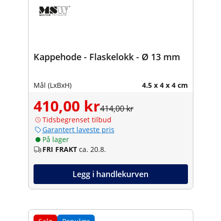
Kappehode - Flaskelokk - Ø 13 mm
Mål (LxBxH)
4.5 x 4 x 4 cm
410,00 kr
414,00 kr
Tidsbegrenset tilbud
Garantert laveste pris
På lager
FRI FRAKT
ca. 20.8.
Legg i handlekurven