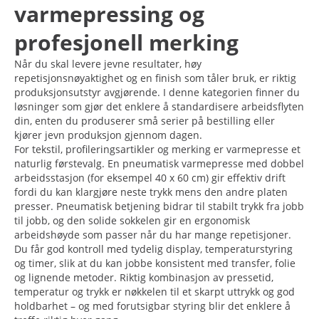
varmepressing og
profesjonell merking
Når du skal levere jevne resultater, høy
repetisjonsnøyaktighet og en finish som tåler bruk, er riktig
produksjonsutstyr avgjørende. I denne kategorien finner du
løsninger som gjør det enklere å standardisere arbeidsflyten
din, enten du produserer små serier på bestilling eller
kjører jevn produksjon gjennom dagen.
For tekstil, profileringsartikler og merking er varmepresse et
naturlig førstevalg. En pneumatisk varmepresse med dobbel
arbeidsstasjon (for eksempel 40 x 60 cm) gir effektiv drift
fordi du kan klargjøre neste trykk mens den andre platen
presser. Pneumatisk betjening bidrar til stabilt trykk fra jobb
til jobb, og den solide sokkelen gir en ergonomisk
arbeidshøyde som passer når du har mange repetisjoner.
Du får god kontroll med tydelig display, temperaturstyring
og timer, slik at du kan jobbe konsistent med transfer, folie
og lignende metoder. Riktig kombinasjon av pressetid,
temperatur og trykk er nøkkelen til et skarpt uttrykk og god
holdbarhet – og med forutsigbar styring blir det enklere å