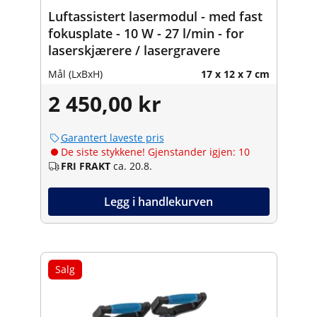
Luftassistert lasermodul - med fast
fokusplate - 10 W - 27 l/min - for
laserskjærere / lasergravere
Mål (LxBxH)
17 x 12 x 7 cm
2 450,00 kr
Garantert laveste pris
De siste stykkene! Gjenstander igjen: 10
FRI FRAKT
ca. 20.8.
Legg i handlekurven
Salg