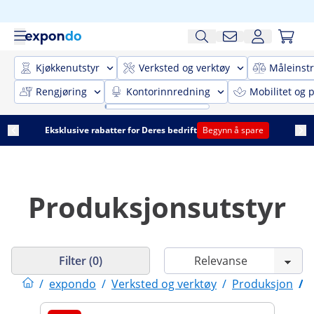
Kjøkkenutstyr
Verksted og verktøy
Måleinst
Rengjøring
Kontorinnredning
Mobilitet og p
Eksklusive rabatter for Deres bedrift
Begynn å spare
Produksjonsutstyr
Filter (0)
/
expondo
/
Verksted og verktøy
/
Produksjon
/