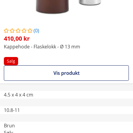
(0)
410,00 kr
Kappehode - Flaskelokk - Ø 13 mm
Salg
Vis produkt
4.5 x 4 x 4 cm
10.8-11
Brun
Sølv