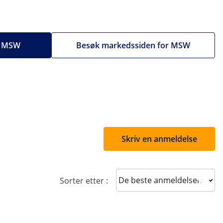
ra MSW
Besøk markedssiden for MSW
Skriv en anmeldelse
Sort reviews
Sorter etter :