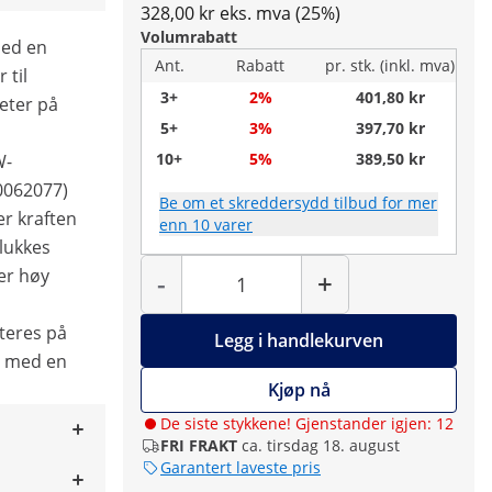
328,00 kr eks. mva (25%)
Volumrabatt
med en
Ant.
Rabatt
pr. stk. (inkl. mva)
 til
3+
2%
401,80 kr
eter på
5+
3%
397,70 kr
10+
5%
389,50 kr
W-
10062077)
Be om et skreddersydd tilbud for mer
er kraften
enn 10 varer
 lukkes
Antall
er høy
-
+
teres på
Legg i handlekurven
ut med en
Kjøp nå
De siste stykkene! Gjenstander igjen: 12
FRI FRAKT
ca. tirsdag 18. august
Garantert laveste pris