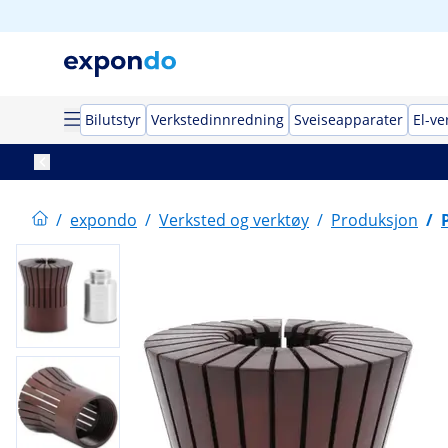
Bilutstyr
Verkstedinnredning
Sveiseapparater
El-ve
/
expondo
/
Verksted og verktøy
/
Produksjon
/