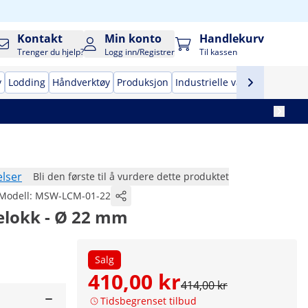
Kontakt
Min konto
Handlekurv
Trenger du hjelp?
Logg inn/Registrer
Til kassen
y
Lodding
Håndverktøy
Produksjon
Industrielle vakuumpakkema
lser
Bli den første til å vurdere dette produktet
Modell:
MSW-LCM-01-22
elokk - Ø 22 mm
Salg
410,00 kr
414,00 kr
Tidsbegrenset tilbud