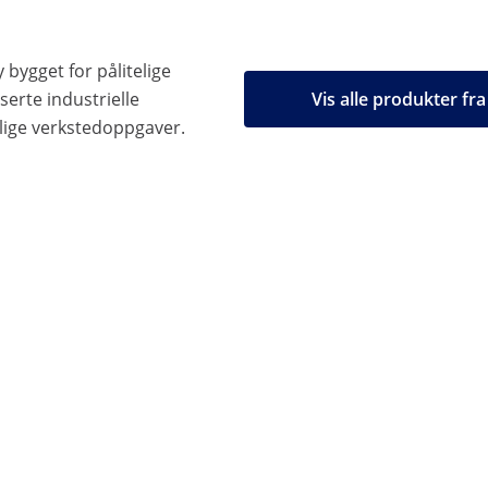
 bygget for pålitelige
serte industrielle
Vis alle produkter f
glige verkstedoppgaver.