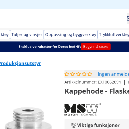
rktøy
Taljer og vinsjer
Oppussing og byggverktøy
Trykkluftverktø
Eksklusive rabatter for Deres bedrift
Begynn å spare
Produksjonsutstyr
Ingen anmelde
|
Artikkelnummer:
EX10062094
Kappehode - Flask
Viktige funksjoner