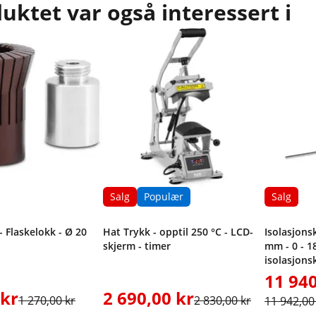
ktet var også interessert i
Salg
Populær
Salg
 Flaskelokk - Ø 20
Hat Trykk - opptil 250 °C - LCD-
Isolasjons
skjerm - timer
mm - 0 - 18
isolasjons
11 940
 kr
2 690,00 kr
1 270,00 kr
2 830,00 kr
11 942,00