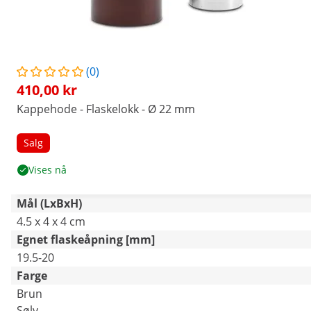
(0)
410,00 kr
Kappehode - Flaskelokk - Ø 22 mm
Salg
Vises nå
Mål (LxBxH)
4.5 x 4 x 4 cm
Egnet flaskeåpning [mm]
19.5-20
Farge
Brun
Sølv