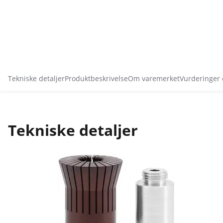
Tekniske detaljer
Produktbeskrivelse
Om varemerket
Vurderinger
Tekniske detaljer