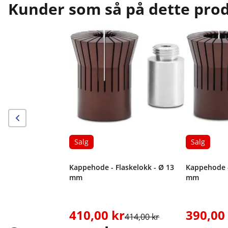
Kunder som så på dette produ
Salg
Salg
Kappehode - Flaskelokk - Ø 13
Kappehode -
mm
mm
410,00 kr
390,00
414,00 kr