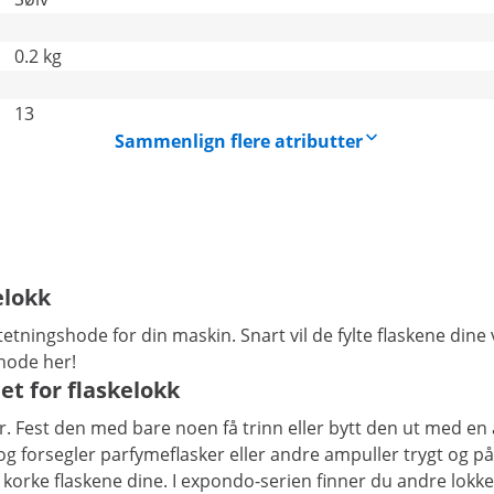
0.2 kg
13
Sammenlign flere atributter
elokk
etningshode for din maskin. Snart vil de fylte flaskene dine 
hode her!
et for flaskelokk
. Fest den med bare noen få trinn eller bytt den ut med en 
forsegler parfymeflasker eller andre ampuller trygt og pålit
orke flaskene dine. I expondo-serien finner du andre lokke