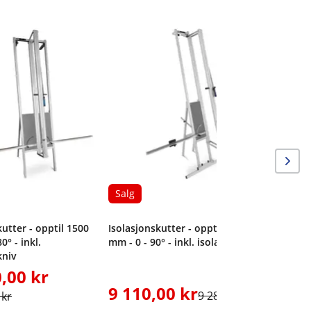
Lasergra
avsugssl
Salg
kutter - opptil 1500
Isolasjonskutter - opptil 1500
0° - inkl.
mm - 0 - 90° - inkl. isolasjonskniv
kniv
,00 kr
9 110,00 kr
1 900
9 286,00 kr
 kr