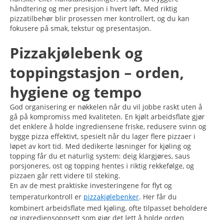
håndtering og mer presisjon i hvert løft. Med riktig
pizzatilbehør blir prosessen mer kontrollert, og du kan
fokusere på smak, tekstur og presentasjon.
Pizzakjølebenk og
toppingstasjon – orden,
hygiene og tempo
God organisering er nøkkelen når du vil jobbe raskt uten å
gå på kompromiss med kvaliteten. En kjølt arbeidsflate gjør
det enklere å holde ingrediensene friske, redusere svinn og
bygge pizza effektivt, spesielt når du lager flere pizzaer i
løpet av kort tid. Med dedikerte løsninger for kjøling og
topping får du et naturlig system: deig klargjøres, saus
porsjoneres, ost og topping hentes i riktig rekkefølge, og
pizzaen går rett videre til steking.
En av de mest praktiske investeringene for flyt og
temperaturkontroll er
pizzakjølebenker
. Her får du
kombinert arbeidsflate med kjøling, ofte tilpasset beholdere
og ingrediensoppsett som gjør det lett å holde orden