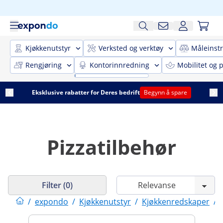
Kjøkkenutstyr
Verksted og verktøy
Måleinst
Rengjøring
Kontorinnredning
Mobilitet og p
Eksklusive rabatter for Deres bedrift
Begynn å spare
Pizzatilbehør
Filter (0)
/
expondo
/
Kjøkkenutstyr
/
Kjøkkenredskaper
/