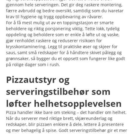
gjennom hele serveringen. Det gir deg raskere montering,
færre avbrudd og bedre oversikt, samtidig som du ivaretar
krav til hygiene og trygg oppbevaring av råvarer.
For å få mest mulig ut av en toppingstasjon er smarte
beholdere og riktig porsjonering viktig. Tette lokk, tydelig
oppdeling og beholdere som er enkle å løfte ut og vaske,
gjør renholdet raskere og reduserer risikoen for
krysskontaminering. Legg til praktiske øser og skjeer for
saus, samt små redskaper for å håndtere skivet pålegg og
grønnsaker, så bygger du et oppsett som fungerer like godt
på rolige dager som i rush.
Pizzautstyr og
serveringstilbehør som
løfter helhetsopplevelsen
Pizza handler ikke bare om steking – det handler om helhet.
Når du serverer med riktige brett, skjæreunderlag og
redskaper, blir pizzaen enklere å dele, lettere å presentere
og mer behagelig å spise. Godt serveringstilbehør gir et mer