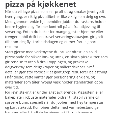
pizza på kjøkkenet
Når du vil lage pizza som ser proff ut og smaker jevnt godt
hver gang, er riktig pizzatilbehør like viktig som deig og ovn.
Med gjennomtenkte hjelpemidler jobber du raskere, holder
bedre hygiene og får mer kontroll på alt fra utkjevling til
servering. Enten du baker for mange gjester hjemme eller
trenger stabil drift i en travel serveringssituasjon, gir godt
tilbehør deg flyt i arbeidsdagen og et mer forutsigbart
resultat.
Start gjerne med verktøyene du bruker oftest: en solid
pizzaspade for sikker inn- og uttak, en skarp pizzakutter som
gir rene snitt uten å dra i toppingen, og praktiske
deigverktøy som deigskraper og måleredskaper. Små
detaljer gjør stor forskjell: et godt grep reduserer belastning
i håndledd, rette kanter gjør porsjonering enklere, og
materialer som tåler hyppig vask holder standarden oppe
over tid.
For jevn steking er underlaget avgjørende. Pizzastein eller
bakeplate i robuste materialer bidrar til stabil varme og
sprøere bunn, spesielt når du jobber med høy temperatur
og kort steketid. Kombiner dette med varmebestandige
hansker eller håndtaksløsninger, så får du tryggere