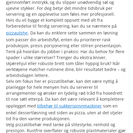
gjennomført inntrykk, og du slipper unødvendig søl og
ujevne stykker. For deg betyr det mindre tidsbruk per
servering og en opplevelse som føles mer profesjonell.
Hvis du vil bygge et komplett oppsett med alt fra
forberedelse til ferdig servering, kan du se nærmere på
pizzautstyr
. Da kan du enklere sette sammen en løsning
som passer din arbeidsflyt, enten du prioriterer rask
produksjon, presis porsjonering eller stilren presentasjon.
Tenk på hvordan du jobber i praksis: Har du behov for flere
spader i ulike størrelser? Trenger du ekstra kniver,
skjærehjul eller robuste brett som tåler hyppig bruk? Når
verktøyene matcher rutinene dine, blir resultatet bedre – og
arbeidsdagen lettere.
Selv om fokus her er pizzatilbehør, kan det være nyttig å
planlegge for hele menyen hvis du serverer til
arrangementer og ønsker en tydelig rød tråd fra hovedrett
til noe søtt etterpå. Da kan det være relevant å komplettere
opplegget med
tilbehør til sukkerspinnmaskiner
som en
enkel dessertløsning ved siden av pizza, uten at det stjeler
tid fra den varme produksjonen.
Velg pizzatilbehør med tanke på slitestyrke, renhold og
presisjon. Rustfrie overflater og robuste plastmaterialer gjør