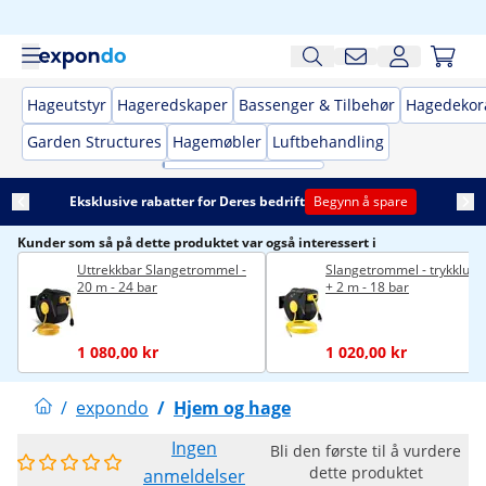
Hageutstyr
Hageredskaper
Bassenger & Tilbehør
Hagedekor
Garden Structures
Hagemøbler
Luftbehandling
Eksklusive rabatter for Deres bedrift
Begynn å spare
Kunder som så på dette produktet var også interessert i
Uttrekkbar Slangetrommel -
Slangetrommel - trykkluft 
20 m - 24 bar
+ 2 m - 18 bar
1 080,00 kr
1 020,00 kr
/
expondo
/
Hjem og hage
Ingen
Bli den første til å vurdere
dette produktet
anmeldelser