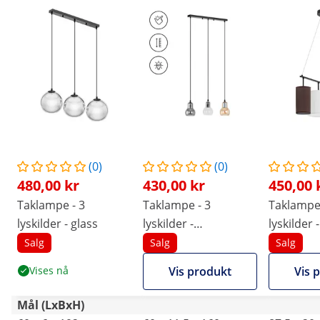
(0)
(0)
480,00 kr
430,00 kr
450,00 
Taklampe - 3
Taklampe - 3
Taklampe 
lyskilder - glass
lyskilder -
lyskilder 
klokkeformet røkt
Salg
Salg
Salg
glass
Vises nå
Vis produkt
Vis 
Mål (LxBxH)