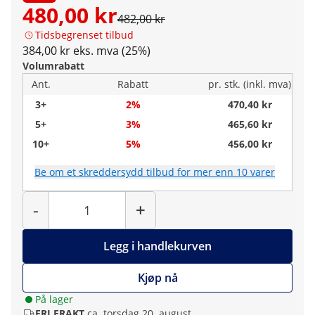
480,00 kr
482,00 kr
Tidsbegrenset tilbud
384,00 kr eks. mva (25%)
Volumrabatt
Ant.
Rabatt
pr. stk. (inkl. mva)
3+
2%
470,40 kr
5+
3%
465,60 kr
10+
5%
456,00 kr
Be om et skreddersydd tilbud for mer enn 10 varer
Antall
-
+
Legg i handlekurven
Kjøp nå
På lager
FRI FRAKT
ca. torsdag 20. august