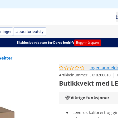
yninger
Laboratorieutstyr
Eksklusive rabatter for Deres bedrift
Begynn å spare
vekter
Ingen anmelde
|
Artikkelnummer:
EX10200010
Butikkvekt med LED-
Viktige funksjoner
Leveres kalibrert og gir