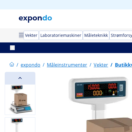
Vekter
Laboratoriemaskiner
Måleteknikk
Strømfors
/
expondo
/
Måleinstrumenter
/
Vekter
/
Butikk