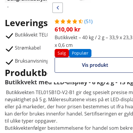
-
Ja
Leveringsomfang
(51)
610,00 kr
Butikkvekt TEL015B1D-V2-B1
Butikkvekt – 40 kg / 2 g – 33,9 x 23,3
x 0,6 cm
Strømkabel
Salg
Populær
Bruksanvisning
Vis produkt
Produktbeskrivelse
Butikkvekt med LED-display - 6 kg/2 g - 15 kg
Butikkvekten TEL015B1D-V2-B1 gir deg spesielt presise må
nøyaktighet på 5 g. Måleresultatene vises på et LED-display
eller på markeder, der hvor prisen bestemmes ut ifra hva e
kan derfor brukes innenfor handel. Sertifiseringen er gyldi
til ulike typer oppgaver.
Butikkvektenfølger bestemmelsene for handel som bekref