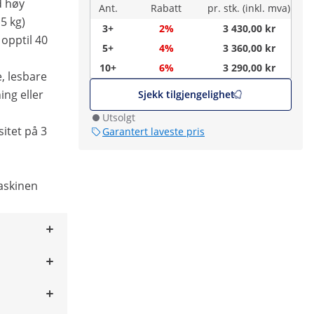
d høy
Ant.
Rabatt
pr. stk. (inkl. mva)
15 kg)
3+
2%
3 430,00 kr
 opptil 40
5+
4%
3 360,00 kr
10+
6%
3 290,00 kr
, lesbare
ing eller
Sjekk tilgjengelighet
Utsolgt
sitet på 3
Garantert laveste pris
askinen