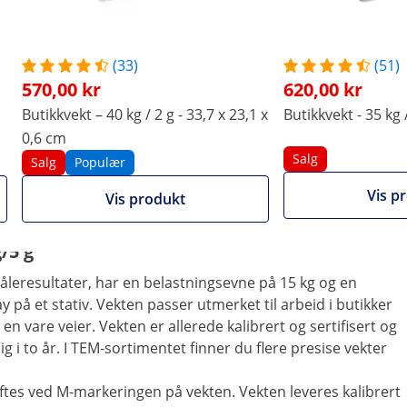
Ja
Ja
Sammenlign flere atributter
(33)
(51)
570,00 kr
620,00 kr
Butikkvekt – 40 kg / 2 g - 33,7 x 23,1 x
Butikkvekt - 35 kg /
0,6 cm
Salg
Salg
Populær
Vis p
Vis produkt
/5 g
leresultater, har en belastningsevne på 15 kg og en
 på et stativ. Vekten passer utmerket til arbeid i butikker
n vare veier. Vekten er allerede kalibrert og sertifisert og
g i to år. I TEM-sortimentet finner du flere presise vekter
tes ved M-markeringen på vekten. Vekten leveres kalibrert