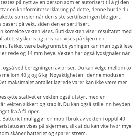
da testes på nytt av en person som er autorisert til å gi den
ottar en konformitetserklæring på dette, denne burde du
ette som sier når den siste sertifiseringen ble gjort.
basert på vekt, siden den er sertifisert.
n korrekte vekten vises. Butikkvekten viser resultatet med
ultatet, stykkpris og pris kan vises på skjermen.
inium. Takket være bakgrunnsbelysningen kan man også lese
et er røde og 14 mm høye. Vekten har også lydsignaler når
er, også ved beregningen av priser. Du kan velge mellom to
e mellom 40 g og 6 kg. Nøyaktigheten i denne modusen
 Det maksimalet antallet lagrede varer kan ikke være mer
beskytte stativet er vekten også utstyrt med en
 vekten sikkert og stabilt. Du kan også stille inn høyden
get fra å få riper.
. Batteriet muliggjør en mobil bruk av vekten i opptil 40
ristatusen vises på skjermen, slik at du kan vite hvor mye
 som skåner batteriet og sparer strøm.