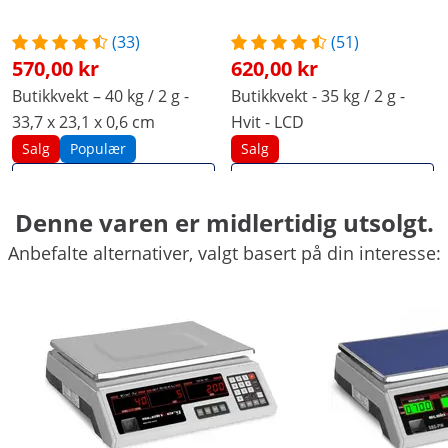
(33)
(51)
570,00 kr
620,00 kr
Butikkvekt – 40 kg / 2 g -
Butikkvekt - 35 kg / 2 g -
33,7 x 23,1 x 0,6 cm
Hvit - LCD
Salg
Populær
Salg
Vis produkt
Vis produkt
Denne varen er midlertidig utsolgt.
Anbefalte alternativer, valgt basert på din interesse:
34.3 x 33 x 12 cm
11.4 x 33.2 x 34.2 cm
Ja
Ja
Ja
Ja
7
-