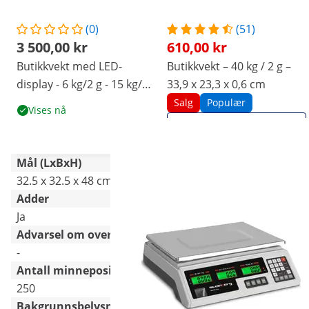
(0)
(51)
3 500,00 kr
610,00 kr
Butikkvekt med LED-
Butikkvekt – 40 kg / 2 g –
display - 6 kg/2 g - 15 kg/5
33,9 x 23,3 x 0,6 cm
g
Salg
Populær
Vises nå
Vis produkt
Mål (LxBxH)
32.5 x 32.5 x 48 cm
34.5 x 33 x 11.5 cm
Adder
Ja
Ja
Advarsel om overbelastning
-
Ja
Antall minneposisjoner
250
7
Bakgrunnsbelysning