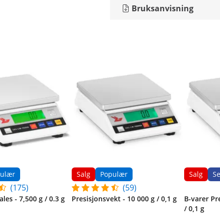
Bruksanvisning
ulær
Salg
Populær
Salg
S
(175)
(59)
les - 7,500 g / 0.3 g
Presisjonsvekt - 10 000 g / 0,1 g
B-varer Pr
/ 0,1 g