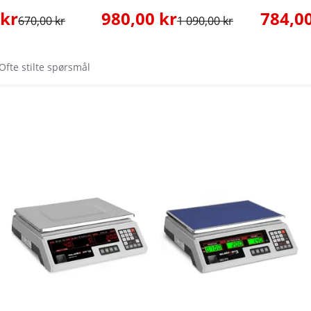
 kr
980,00 kr
784,00
670,00 kr
1 090,00 kr
Ofte stilte spørsmål