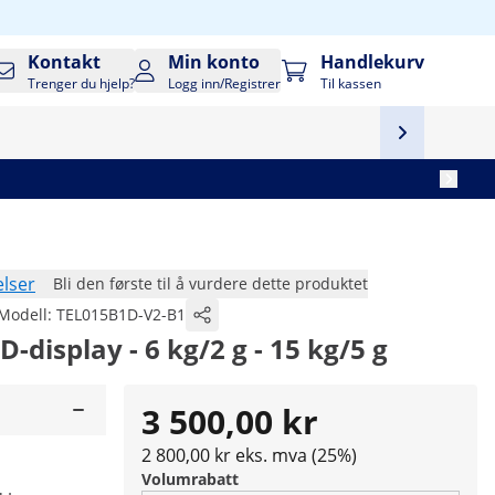
Kontakt
Min konto
Handlekurv
Trenger du hjelp?
Logg inn/Registrer
Til kassen
lser
Bli den første til å vurdere dette produktet
Modell:
TEL015B1D-V2-B1
display - 6 kg/2 g - 15 kg/5 g
3 500,00 kr
2 800,00 kr eks. mva (25%)
Volumrabatt