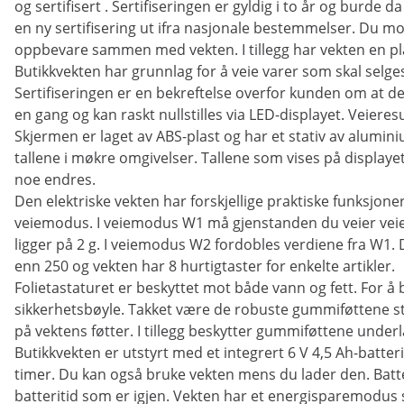
og sertifisert . Sertifiseringen er gyldig i to år og burde 
en ny sertifisering ut ifra nasjonale bestemmelser. Du m
oppbevare sammen med vekten. I tillegg har vekten en plak
Butikkvekten har grunnlag for å veie varer som skal selges 
Sertifiseringen er en bekreftelse overfor kunden om at de
en gang og kan raskt nullstilles via LED-displayet. Veieres
Skjermen er laget av ABS-plast og har et stativ av alum
tallene i møkre omgivelser. Tallene som vises på display
noe endres.
Den elektriske vekten har forskjellige praktiske funksjon
veiemodus. I veiemodus W1 må gjenstanden du veier vei
ligger på 2 g. I veiemodus W2 fordobles verdiene fra W1.
enn 250 og vekten har 8 hurtigtaster for enkelte artikler.
Folietastaturet er beskyttet mot både vann og fett. For å 
sikkerhetsbøyle. Takket være de robuste gummiføttene står
på vektens føtter. I tillegg beskytter gummiføttene underla
Butikkvekten er utstyrt med et integrert 6 V 4,5 Ah-batteri
timer. Du kan også bruke vekten mens du lader den. Batte
batteritid som er igjen. Vekten har et energisparemodus