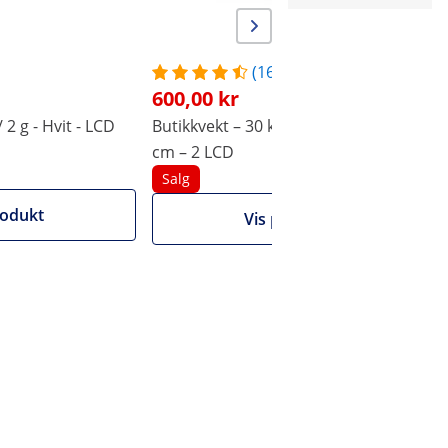
Ja
Ja
(16)
600,00 kr
 2 g - Hvit - LCD
Butikkvekt – 30 kg / 1 g – 28,8 x 21,8
B
cm – 2 LCD
–
Salg
rodukt
Vis produkt