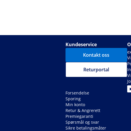
Kundeservice
O
e
Kontakt oss
Vi
P
Returportal
I
V
J
Forsendelse
Sporing
Min konto
Retur & Angrerett
Premiegaranti
Spørsmål og svar
Sikre betalingsmåter