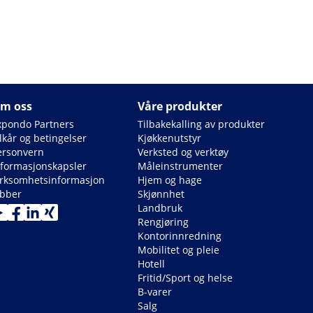
m oss
Våre produkter
xpondo Partners
Tilbakekalling av produkter
lkår og betingelser
Kjøkkenutstyr
ersonvern
Verksted og verktøy
nformasjonskapsler
Måleinstrumenter
irksomhetsinformasjon
Hjem og hage
obber
Skjønnhet
Landbruk
Rengjøring
Kontorinnredning
Mobilitet og pleie
Hotell
Fritid/Sport og helse
B-varer
Salg