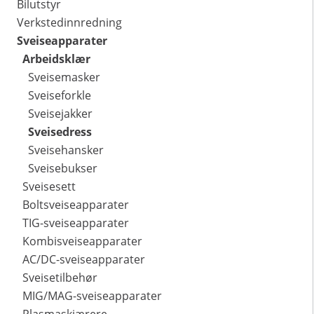
Bilutstyr
Verkstedinnredning
Sveiseapparater
Arbeidsklær
Sveisemasker
Sveiseforkle
Sveisejakker
Sveisedress
Sveisehansker
Sveisebukser
Sveisesett
Boltsveiseapparater
TIG-sveiseapparater
Kombisveiseapparater
AC/DC-sveiseapparater
Sveisetilbehør
MIG/MAG-sveiseapparater