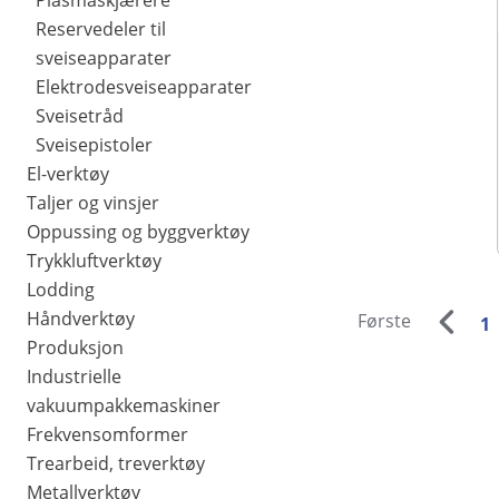
Plasmaskjærere
Reservedeler til
sveiseapparater
Elektrodesveiseapparater
Sveisetråd
Sveisepistoler
El-verktøy
Taljer og vinsjer
Oppussing og byggverktøy
Trykkluftverktøy
Lodding
Håndverktøy
Første
1
Produksjon
Industrielle
vakuumpakkemaskiner
Frekvensomformer
Trearbeid, treverktøy
Metallverktøy