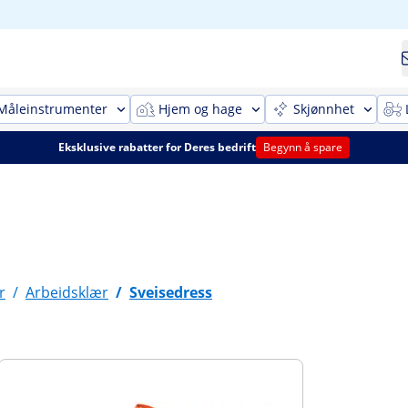
Måleinstrumenter
Hjem og hage
Skjønnhet
Eksklusive rabatter for Deres bedrift
Begynn å spare
r
/
Arbeidsklær
/
Sveisedress