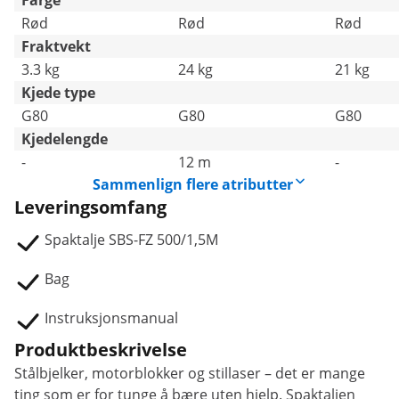
Farge
Rød
Rød
Rød
Fraktvekt
3.3 kg
24 kg
21 kg
Kjede type
G80
G80
G80
Kjedelengde
-
12 m
-
Sammenlign flere atributter
Leveringsomfang
Spaktalje SBS-FZ 500/1,5M
Bag
Instruksjonsmanual
Produktbeskrivelse
Stålbjelker, motorblokker og stillaser – det er mange
ting som er for tunge å bære uten hjelp. Spaktaljen