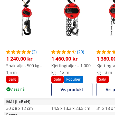
(2)
(20)
1 240,00 kr
1 460,00 kr
1 380,0
Spaktalje - 500 kg -
Kjettingtaljer – 1,000
Kjettingta
1,5 m
kg – 12 m
kg – 3 m
Salg
Salg
Populær
Salg
Vises nå
Vis produkt
Vis 
Mål (LxBxH)
30 x 8 x 12 cm
14.5 x 13.3 x 23.5 cm
31 x 18 x