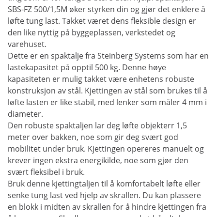
SBS-FZ 500/1,5M øker styrken din og gjør det enklere å
løfte tung last. Takket været dens fleksible design er
den like nyttig på byggeplassen, verkstedet og
varehuset.
Dette er en spaktalje fra Steinberg Systems som har en
lastekapasitet på opptil 500 kg. Denne høye
kapasiteten er mulig takket være enhetens robuste
konstruksjon av stål. Kjettingen av stål som brukes til å
løfte lasten er like stabil, med lenker som måler 4 mm i
diameter.
Den robuste spaktaljen lar deg løfte objekterr 1,5
meter over bakken, noe som gir deg svært god
mobilitet under bruk. Kjettingen opereres manuelt og
krever ingen ekstra energikilde, noe som gjør den
svært fleksibel i bruk.
Bruk denne kjettingtaljen til å komfortabelt løfte eller
senke tung last ved hjelp av skrallen. Du kan plassere
en blokk i midten av skrallen for å hindre kjettingen fra