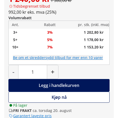
1 380,00 kr
Tidsbegrenset tilbud
992,00 kr eks. mva (25%)
Volumrabatt
Ant.
Rabatt
pr. stk. (inkl. mva)
3+
3%
1 202,80 kr
5+
5%
1 178,00 kr
10+
7%
1 153,20 kr
Be om et skreddersydd tilbud for mer enn 10 varer
Antall
-
+
Legg i handlekurven
Kjøp nå
På lager
FRI FRAKT
ca. torsdag 20. august
Garantert laveste pris