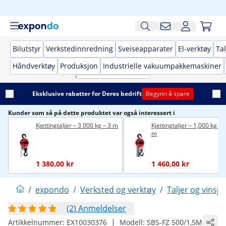
Bilutstyr
Verkstedinnredning
Sveiseapparater
El-verktøy
Tal
Håndverktøy
Produksjon
Industrielle vakuumpakkemaskiner
Eksklusive rabatter for Deres bedrift
Begynn å spare
Kunder som så på dette produktet var også interessert i
Kjettingtaljer – 3 000 kg – 3 m
Kjettingtaljer – 1,000 kg – 
m
1 380,00 kr
1 460,00 kr
/
expondo
/
Verksted og verktøy
/
Taljer og vinsje
(2) Anmeldelser
|
Artikkelnummer:
EX10030376
Modell:
SBS-FZ 500/1,5M