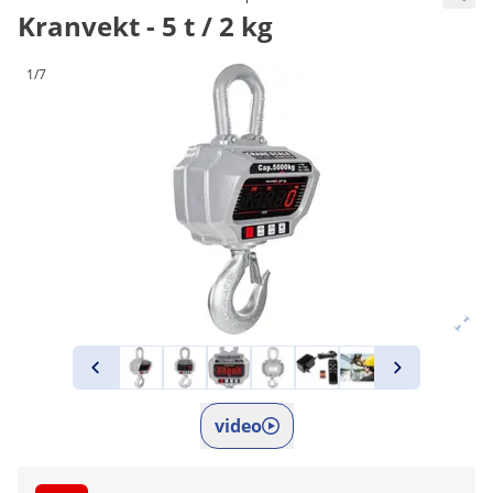
Kranvekt - 5 t / 2 kg
1/7
video