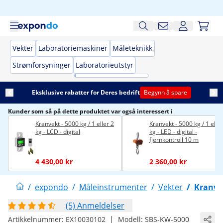
Vekter
Laboratoriemaskiner
Måleteknikk
Strømforsyninger
Laboratorieutstyr
Eksklusive rabatter for Deres bedrift
Begynn å spare
Kunder som så på dette produktet var også interessert i
Kranvekt - 5000 kg / 1 eller 2
Kranvekt - 5000 kg / 1 eller
kg - LCD - digital
kg - LED - digital -
fjernkontroll 10 m
4 430,00 kr
2 360,00 kr
/
expondo
/
Måleinstrumenter
/
Vekter
/
Kranve
(5) Anmeldelser
|
Artikkelnummer:
EX10030102
Modell:
SBS-KW-5000