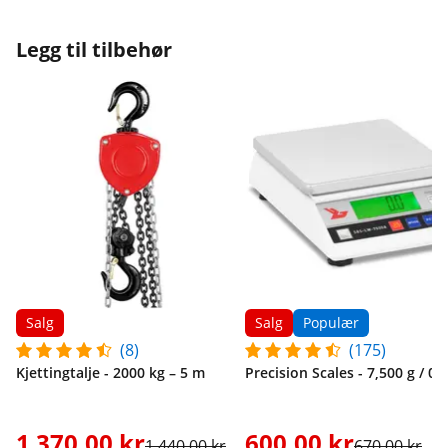
Legg til tilbehør
Salg
Salg
Populær
(8)
(175)
Kjettingtalje - 2000 kg – 5 m
Precision Scales - 7,500 g / 0.3
1 370,00 kr
600,00 kr
1 440,00 kr
670,00 kr