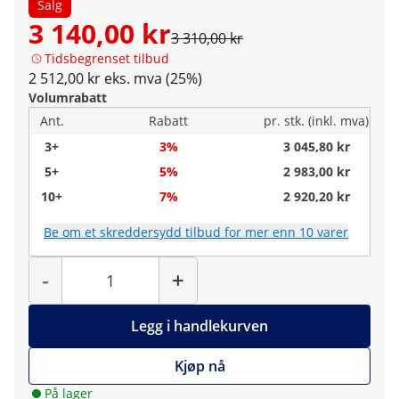
Salg
3 140,00 kr
3 310,00 kr
Tidsbegrenset tilbud
2 512,00 kr eks. mva (25%)
Volumrabatt
Ant.
Rabatt
pr. stk. (inkl. mva)
3+
3%
3 045,80 kr
5+
5%
2 983,00 kr
10+
7%
2 920,20 kr
Be om et skreddersydd tilbud for mer enn 10 varer
Antall
-
+
Legg i handlekurven
Kjøp nå
På lager