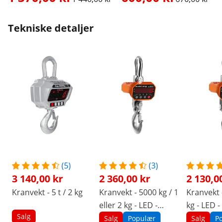
Tekniske detaljer
(5)
(3)
3 140,00 kr
2 360,00 kr
2 130,0
Kranvekt - 5 t / 2 kg
Kranvekt - 5000 kg / 1
Kranvekt 
eller 2 kg - LED -
kg - LED - 
Salg
digital - fjernkontroll
fjernkont
Salg
Populær
Salg
P