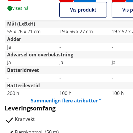
10 m
Vises nå
Vis produkt
Vis 
Mål (LxBxH)
55 x 26 x 21 cm
19 x 56 x 27 cm
19 x 52 x
Adder
Ja
-
-
Advarsel om overbelastning
Ja
Ja
Ja
Batteridrevet
-
-
-
Batterilevetid
200 h
100 h
100 h
Sammenlign flere atributter
Leveringsomfang
Kranvekt
Fjernkontroll (50 m)