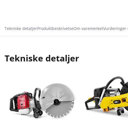
Tekniske detaljer
Produktbeskrivelse
Om varemerket
Vurderinger
Tekniske detaljer