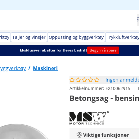
rktøy
Taljer og vinsjer
Oppussing og byggverktøy
Trykkluftverktø
Eksklusive rabatter for Deres bedrift
Begynn å spare
yggverktøy
/
Maskineri
Ingen anmelde
|
Artikkelnummer:
EX10062915
Betongsag - bensi
Viktige funksjoner