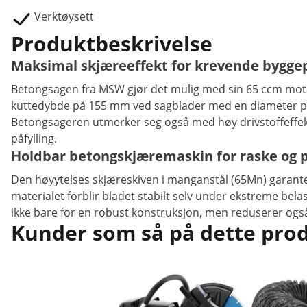
Verktøysett
Produktbeskrivelse
Maksimal skjæreeffekt for krevende byggep
Betongsagen fra MSW gjør det mulig med sin 65 ccm motor
kuttedybde på 155 mm ved sagblader med en diameter på m
Betongsageren utmerker seg også med høy drivstoffeffektiv
påfylling.
Holdbar betongskjæremaskin for raske og p
Den høyytelses skjæreskiven i manganstål (65Mn) garanter
materialet forblir bladet stabilt selv under ekstreme be
ikke bare for en robust konstruksjon, men reduserer også 
Kunder som så på dette produ