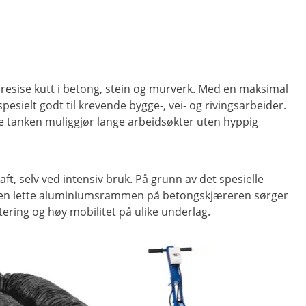
resise kutt i betong, stein og murverk. Med en maksimal
elt godt til krevende bygge-, vei- og rivingsarbeider.
re tanken muliggjør lange arbeidsøkter uten hyppig
, selv ved intensiv bruk. På grunn av det spesielle
id. Den lette aluminiumsrammen på betongskjæreren sørger
ering og høy mobilitet på ulike underlag.
Salg
Glattemas