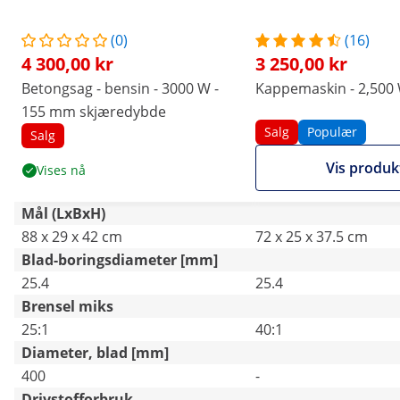
(0)
(16)
4 300,00 kr
3 250,00 kr
Betongsag - bensin - 3000 W -
Kappemaskin - 2,500
155 mm skjæredybde
Salg
Populær
Salg
Vis produk
Vises nå
Mål (LxBxH)
88 x 29 x 42 cm
72 x 25 x 37.5 cm
Blad-boringsdiameter [mm]
25.4
25.4
Brensel miks
25:1
40:1
Diameter, blad [mm]
400
-
Drivstofforbruk