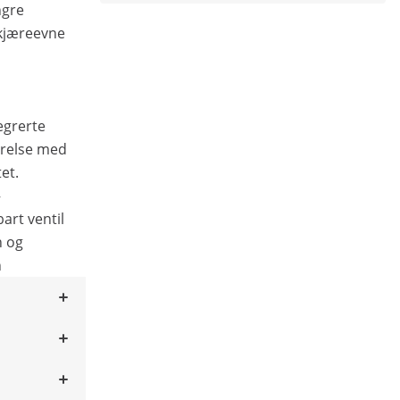
ngre
skjæreevne
grerte
ørelse med
et.
–
art ventil
n og
n