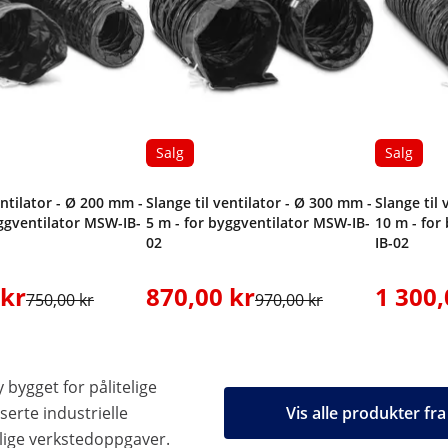
Salg
Salg
entilator - Ø 200 mm -
Slange til ventilator - Ø 300 mm -
Slange til
yggventilator MSW-IB-
5 m - for byggventilator MSW-IB-
10 m - for
02
IB-02
 kr
870,00 kr
1 300,
750,00 kr
970,00 kr
 bygget for pålitelige
serte industrielle
Vis alle produkter f
glige verkstedoppgaver.