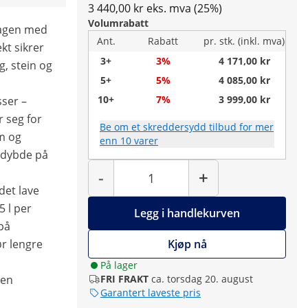
3 440,00 kr eks. mva (25%)
Volumrabatt
sagen med
Ant.
Rabatt
pr. stk. (inkl. mva)
kt sikrer
3+
3%
4 171,00 kr
, stein og
5+
5%
4 085,00 kr
10+
7%
3 999,00 kr
ser –
 seg for
Be om et skreddersydd tilbud for mer
m og
enn 10 varer
edybde på
Antall
-
+
 det lave
5 l per
Legg i handlekurven
 på
r lengre
Kjøp nå
På lager
den
FRI FRAKT
ca. torsdag 20. august
Garantert laveste pris