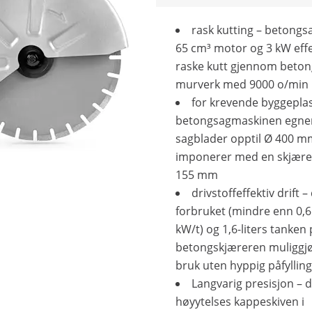
rask kutting – betong
65 cm³ motor og 3 kW effe
raske kutt gjennom betong
murverk med 9000 o/min
for krevende byggeplas
betongsagmaskinen egner
sagblader opptil Ø 400 m
imponerer med en skjær
155 mm
drivstoffeffektiv drift –
forbruket (mindre enn 0,6
kW/t) og 1,6-liters tanken
betongskjæreren muliggjø
bruk uten hyppig påfylling
Langvarig presisjon – 
høyytelses kappeskiven i