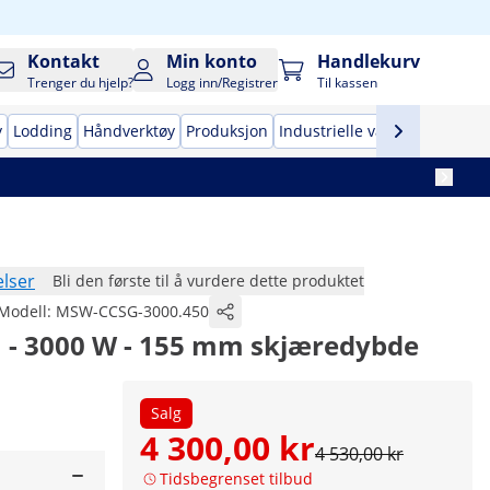
Kontakt
Min konto
Handlekurv
Trenger du hjelp?
Logg inn/Registrer
Til kassen
y
Lodding
Håndverktøy
Produksjon
Industrielle vakuumpakkema
lser
Bli den første til å vurdere dette produktet
Modell:
MSW-CCSG-3000.450
n - 3000 W - 155 mm skjæredybde
Salg
4 300,00 kr
4 530,00 kr
Tidsbegrenset tilbud