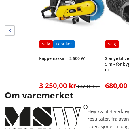
Salg
Populær
Salg
Kappemaskin - 2,500 W
Slange til v
5 m - for b
01
3 250,00 kr
680,00
3 420,00 kr
Om varemerket
Høy kvalitet verktøy
resultater, fra avan
operasjoner til da