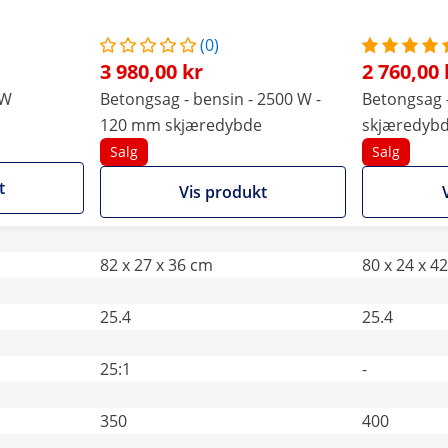
(0)
3 980,00 kr
2 760,00 
 W
Betongsag - bensin - 2500 W -
Betongsag 
120 mm skjæredybde
skjæredyb
Salg
Salg
t
Vis produkt
82 x 27 x 36 cm
80 x 24 x 4
25.4
25.4
25:1
-
350
400