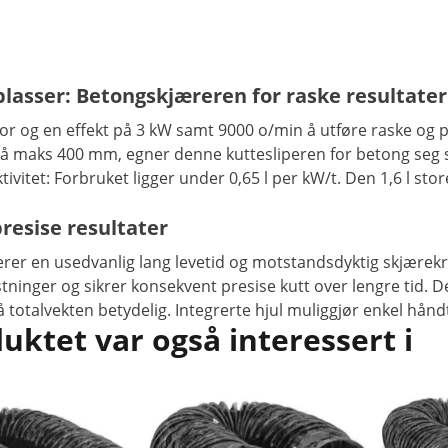
lasser: Betongskjæreren for raske resultater
 og en effekt på 3 kW samt 9000 o/min å utføre raske og p
aks 400 mm, egner denne kuttesliperen for betong seg spesi
itet: Forbruket ligger under 0,65 l per kW/t. Den 1,6 l sto
resise resultater
er en usedvanlig lang levetid og motstandsdyktig skjærekraft
lastninger og sikrer konsekvent presise kutt over lengre t
totalvekten betydelig. Integrerte hjul muliggjør enkel håndt
ktet var også interessert i