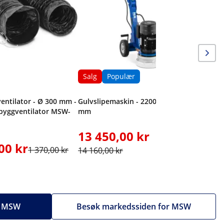
Salg
Populær
 ventilator - Ø 300 mm -
Gulvslipemaskin - 2200 W - Ø 250
 byggventilator MSW-
mm
13 450,00 kr
13 49
00 kr
1 370,00 kr
14 160,00 kr
14 990,0
ra MSW
Besøk markedssiden for MSW