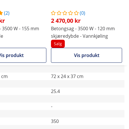
(2)
(0)
kr
2 470,00 kr
- 3500 W - 155 mm
Betongsag - 3500 W - 120 mm
de
skjæredybde - Vannkjøling
Salg
Vis produkt
Vis produkt
2 cm
72 x 24 x 37 cm
25.4
-
350