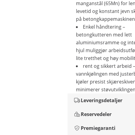
manganstål (65Mn) for le
levetid og konstant jevn 
på betongkappemaskinen
Enkel håndtering –
betongkutteren med lett
aluminiumsramme og inte
hjul muliggjør arbeidsutf
lite tretthet og høy mobilit
rent og sikkert arbeid 
vannkjølingen med justerb
kjøler presist skjæreskive
minimerer støvutviklinge
Leveringsdetaljer
Reservedeler
Premiegaranti