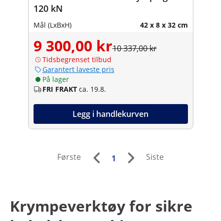
120 kN
Mål (LxBxH)
42 x 8 x 32 cm
9 300,00 kr
10 337,00 kr
Tidsbegrenset tilbud
Garantert laveste pris
På lager
FRI FRAKT
ca. 19.8.
Legg i handlekurven
Første
Siste
1
Krympeverktøy for sikre