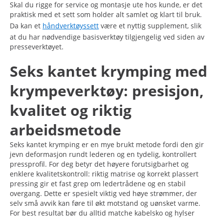
Skal du rigge for service og montasje ute hos kunde, er det
praktisk med et sett som holder alt samlet og klart til bruk.
Da kan et
håndverktøyssett
være et nyttig supplement, slik
at du har nødvendige basisverktøy tilgjengelig ved siden av
presseverktøyet.
Seks kantet krymping med
krympeverktøy: presisjon,
kvalitet og riktig
arbeidsmetode
Seks kantet krymping er en mye brukt metode fordi den gir
jevn deformasjon rundt lederen og en tydelig, kontrollert
pressprofil. For deg betyr det høyere forutsigbarhet og
enklere kvalitetskontroll: riktig matrise og korrekt plassert
pressing gir et fast grep om ledertrådene og en stabil
overgang. Dette er spesielt viktig ved høye strømmer, der
selv små avvik kan føre til økt motstand og uønsket varme.
For best resultat bør du alltid matche kabelsko og hylser