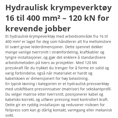
Hydraulisk krympeverktøy
16 til 400 mm² – 120 kN for
krevende jobber
Et hydraulisk krympeverktøy med arbeidsområde fra 16 til
400 mm² er laget for deg som håndterer alt fra mellomstore
til svært grove lederdimensjoner. Dette spennet dekker
mange vanlige tverrsnitt i strømfordeling, kraftkabler og
tyngre installasjoner, og gjør det enklere å standardisere
arbeidsmetoden på tvers av prosjekter. Med 120 kN
presskraft får du trykket du trenger for å forme en solid og
varig forbindelse, også når materialet er hardt og
kabelskoen er dimensjonert for høy belastning.
En typisk løsning i kategorien er et hydraulisk pressverktøy
med utskiftbare pressinnsatser (matriser) for sekskantprofil.
Du velger matrise etter tverrsnitt, posisjonerer kabel og
kabelsko korrekt, og utfører pressing med kontrollert kraft.
Dette gir en ryddig installasjon og reduserer risikoen for
feilpress som kan gi dårlig kontakt, varmgang eller mekanisk
svikt.