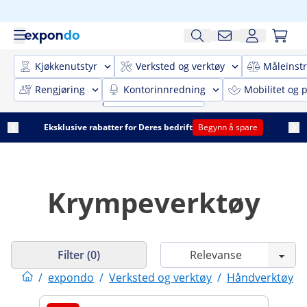
Kjøkkenutstyr
Verksted og verktøy
Måleinst
Rengjøring
Kontorinnredning
Mobilitet og p
Eksklusive rabatter for Deres bedrift
Begynn å spare
Krympeverktøy
Filter (0)
/
expondo
/
Verksted og verktøy
/
Håndverktøy
/