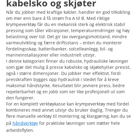
kabelsko og skjøter
Når du jobber med kraftige kabler, handler en god tilkobling
om mer enn bare å få strøm fra A til B. Med riktige
krympeverktøy får du en mekanisk sterk og elektrisk stabil
pressing som tåler vibrasjoner, temperaturendringer og høy
belastning over tid. Det gir lav overgangsmotstand, mindre
varmeutvikling og færre driftsstans – enten du monterer
fordelingsskap, batteribanker, solcelleanlegg, bil- og
marineinstallasjoner eller industrielt utstyr.
I denne kategorien finner du robuste, hydrauliske løsninger
som gjør det mulig å presse kabelsko og skjøtehylser presist,
også i større dimensjoner. Du jobber mer effektivt, fordi
presskraften bygges opp hydraulisk i stedet for å kreve
maksimal håndstyrke. Resultatet blir jevnere press, bedre
repeterbarhet og en jobb som ser like profesjonell ut som
den fungerer.
For en komplett verktøykasse kan krympeverktøy med fordel
kombineres med annet utstyr du bruker daglig. Trenger du
flere manuelle verktøy til montering og klargjøring, kan du se
på
håndverktøy
for praktiske løsninger som støtter hele
arbeidsflyten.