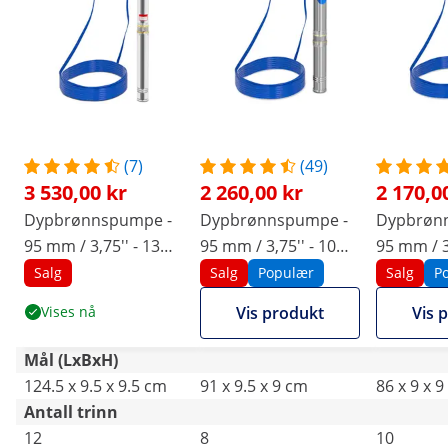
(7)
(49)
3 530,00 kr
2 260,00 kr
2 170,0
Dypbrønnspumpe -
Dypbrønnspumpe -
Dypbrøn
95 mm / 3,75'' - 13
95 mm / 3,75'' - 10
95 mm / 3
800 l/t - 2200 W - 20
800 l/t - 1100 W - 20
l/t - 750 
Salg
Salg
Populær
Salg
P
m kabel / 76,4 m
m kabel / 54 m
kabel / 7
Vises nå
Vis produkt
Vis 
løftehøyde - Rustfritt
løftehøyde - Rustfritt
løftehøyde
stål
stål
stål
Mål (LxBxH)
124.5 x 9.5 x 9.5 cm
91 x 9.5 x 9 cm
86 x 9 x 
Antall trinn
12
8
10