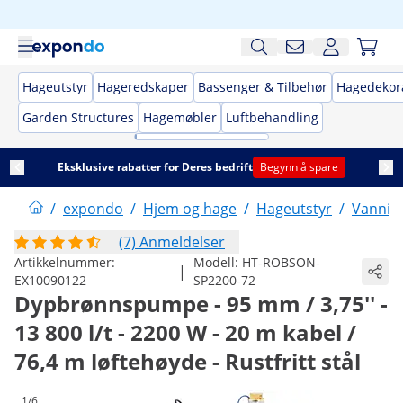
Hageutstyr
Hageredskaper
Bassenger & Tilbehør
Hagedekor
Garden Structures
Hagemøbler
Luftbehandling
Eksklusive rabatter for Deres bedrift
Begynn å spare
/
expondo
/
Hjem og hage
/
Hageutstyr
/
Vannin
(7) Anmeldelser
Artikkelnummer:
Modell:
HT-ROBSON-
|
EX10090122
SP2200-72
Dypbrønnspumpe - 95 mm / 3,75'' -
13 800 l/t - 2200 W - 20 m kabel /
76,4 m løftehøyde - Rustfritt stål
1/6