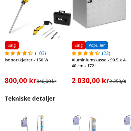
Salg
Salg
Populær
(103)
(22)
Isoporskjærer - 150 W
Aluminiumskasse - 90.5 x 44.5
40 cm - 172 L
800,00 kr
2 030,00 kr
840,00 kr
2 250,00 k
Tekniske detaljer