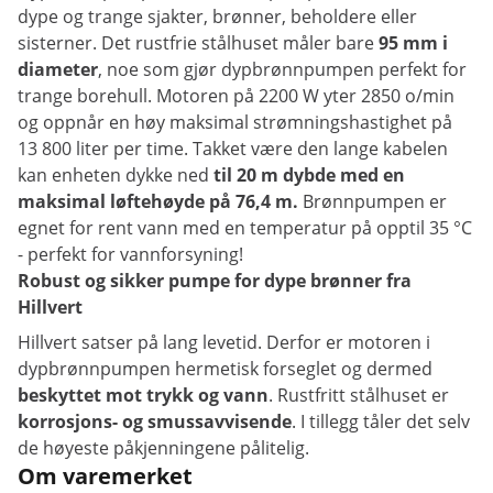
dype og trange sjakter, brønner, beholdere eller
sisterner. Det rustfrie stålhuset måler bare
95 mm i
diameter
, noe som gjør dypbrønnpumpen perfekt for
trange borehull. Motoren på 2200 W yter 2850 o/min
og oppnår en høy maksimal strømningshastighet på
13 800 liter per time. Takket være den lange kabelen
kan enheten dykke ned
til 20 m dybde med en
maksimal løftehøyde på 76,4 m.
Brønnpumpen er
egnet for rent vann med en temperatur på opptil 35 °C
- perfekt for vannforsyning!
Robust og sikker pumpe for dype brønner fra
Hillvert
Hillvert satser på lang levetid. Derfor er motoren i
dypbrønnpumpen hermetisk forseglet og dermed
beskyttet mot trykk og vann
. Rustfritt stålhuset er
korrosjons- og smussavvisende
. I tillegg tåler det selv
de høyeste påkjenningene pålitelig.
Om varemerket