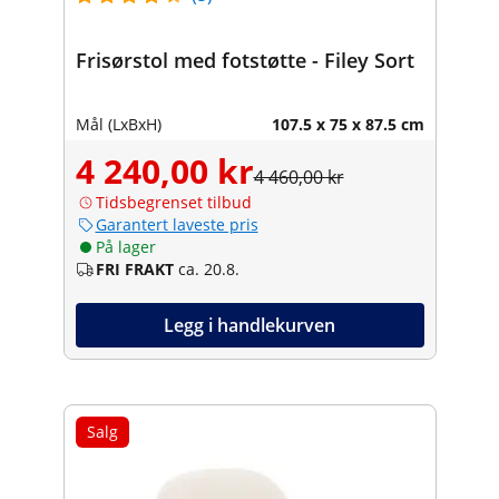
Frisørstol med fotstøtte - Filey Sort
Mål (LxBxH)
107.5 x 75 x 87.5 cm
4 240,00 kr
4 460,00 kr
Tidsbegrenset tilbud
Garantert laveste pris
På lager
FRI FRAKT
ca. 20.8.
Legg i handlekurven
Salg