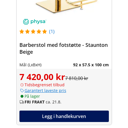
(1)
Barberstol med fotstøtte - Staunton
Beige
Mål (LxBxH)
92 x 57.5 x 100 cm
7 420,00 kr
7 810,00 kr
Tidsbegrenset tilbud
Garantert laveste pris
På lager
FRI FRAKT
ca. 21.8.
Legg i handlekurven