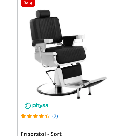
Salg
(7)
Frisørstol - Sort