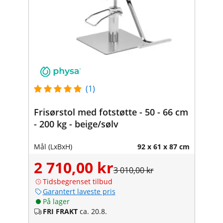
(1)
Frisørstol med fotstøtte - 50 - 66 cm
- 200 kg - beige/sølv
Mål (LxBxH)
92 x 61 x 87 cm
2 710,00 kr
3 010,00 kr
Tidsbegrenset tilbud
Garantert laveste pris
På lager
FRI FRAKT
ca. 20.8.