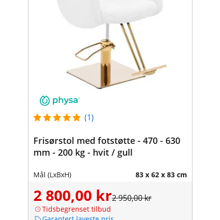
(1)
Frisørstol med fotstøtte - 470 - 630
mm - 200 kg - hvit / gull
Mål (LxBxH)
83 x 62 x 83 cm
2 800,00 kr
2 950,00 kr
Tidsbegrenset tilbud
Garantert laveste pris