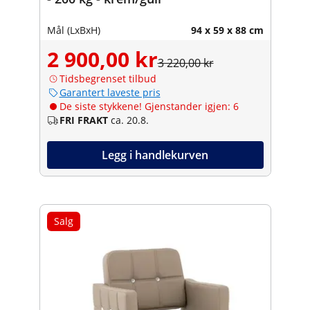
Mål (LxBxH)
94 x 59 x 88 cm
2 900,00 kr
3 220,00 kr
Tidsbegrenset tilbud
Garantert laveste pris
De siste stykkene! Gjenstander igjen: 6
FRI FRAKT
ca. 20.8.
Legg i handlekurven
Salg