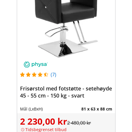
(7)
Frisørstol med fotstøtte - setehøyde
45 - 55 cm - 150 kg - svart
Mål (LxBxH)
81 x 63 x 88 cm
2 230,00 kr
2 480,00 kr
Tidsbegrenset tilbud