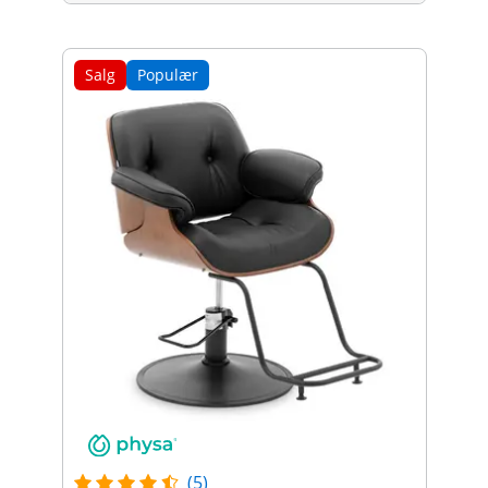
Salg
Populær
(5)