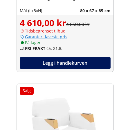
Mål (LxBxH)
80 x 67 x 85 cm
4 610,00 kr
4 850,00 kr
Tidsbegrenset tilbud
Garantert laveste pris
På lager
FRI FRAKT
ca. 21.8.
Legg i handlekurven
Salg