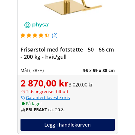
(2)
Frisørstol med fotstøtte - 50 - 66 cm
- 200 kg - hvit/gull
Mål (LxBxH)
95 x 59 x 88 cm
2 870,00 kr
3 020,00 kr
Tidsbegrenset tilbud
Garantert laveste pris
På lager
FRI FRAKT
ca. 20.8.
Legg i handlekurven