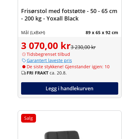
Frisørstol med fotstøtte - 50 - 65 cm
- 200 kg - Yoxall Black
Mål (LxBxH)
89 x 65 x 92 cm
3 070,00 kr
3 230,00 kr
Tidsbegrenset tilbud
Garantert laveste pris
De siste stykkene! Gjenstander igjen: 10
FRI FRAKT
ca. 20.8.
Legg i handlekurven
Salg