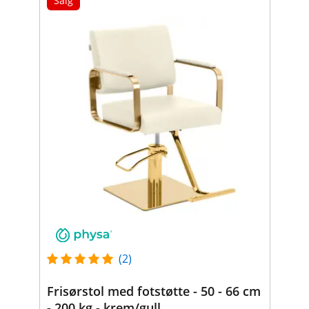
Salg
(2)
Frisørstol med fotstøtte - 50 - 66 cm
- 200 kg - krem/gull