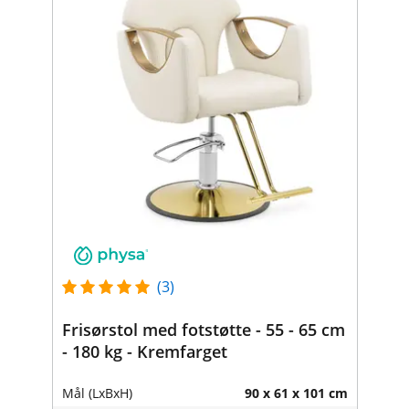
(3)
Frisørstol med fotstøtte - 55 - 65 cm
- 180 kg - Kremfarget
Mål (LxBxH)
90 x 61 x 101 cm