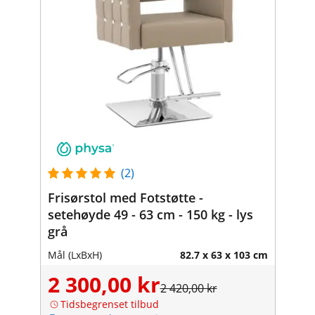
(2)
Frisørstol med Fotstøtte -
setehøyde 49 - 63 cm - 150 kg - lys
grå
Mål (LxBxH)
82.7 x 63 x 103 cm
2 300,00 kr
2 420,00 kr
Tidsbegrenset tilbud