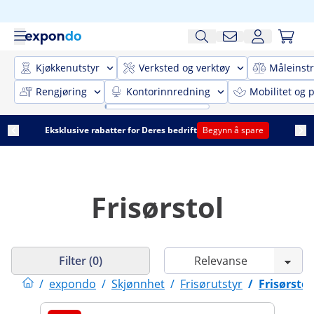
Kjøkkenutstyr
Verksted og verktøy
Måleinst
Rengjøring
Kontorinnredning
Mobilitet og p
Eksklusive rabatter for Deres bedrift
Begynn å spare
Frisørstol
Filter (0)
/
expondo
/
Skjønnhet
/
Frisørutstyr
/
Frisørstol