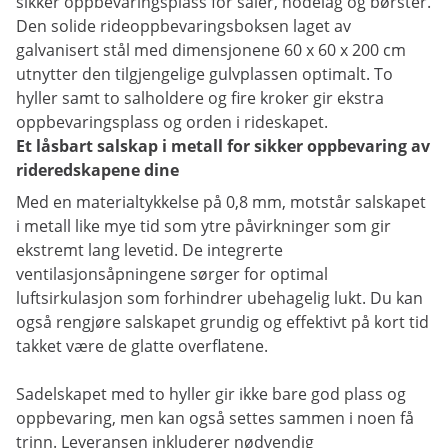
sikker oppbevaringsplass for saler, hodelag og børster.
Den solide rideoppbevaringsboksen laget av
galvanisert stål med dimensjonene 60 x 60 x 200 cm
utnytter den tilgjengelige gulvplassen optimalt. To
hyller samt to salholdere og fire kroker gir ekstra
oppbevaringsplass og orden i rideskapet.
Et låsbart salskap i metall for sikker oppbevaring av
rideredskapene dine
Med en materialtykkelse på 0,8 mm, motstår salskapet
i metall like mye tid som ytre påvirkninger som gir
ekstremt lang levetid. De integrerte
ventilasjonsåpningene sørger for optimal
luftsirkulasjon som forhindrer ubehagelig lukt. Du kan
også rengjøre salskapet grundig og effektivt på kort tid
takket være de glatte overflatene.
Sadelskapet med to hyller gir ikke bare god plass og
oppbevaring, men kan også settes sammen i noen få
trinn. Leveransen inkluderer nødvendig