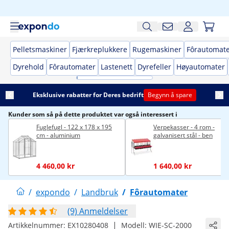
Pelletsmaskiner
Fjærkreplukkere
Rugemaskiner
Fôrautomat
Dyrehold
Fôrautomater
Lastenett
Dyrefeller
Høyautomater
Eksklusive rabatter for Deres bedrift
Begynn å spare
Kunder som så på dette produktet var også interessert i
Fuglefugl - 122 x 178 x 195
Verpekasser - 4 rom -
cm - aluminium
galvanisert stål - ben
4 460,00 kr
1 640,00 kr
/
expondo
/
Landbruk
/
Fôrautomater
(9) Anmeldelser
|
Artikkelnummer:
EX10280408
Modell:
WIE-SC-2000