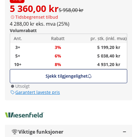
5 360,00 kr
5 958,00 kr
Tidsbegrenset tilbud
4 288,00 kr eks. mva (25%)
Volumrabatt
Ant.
Rabatt
pr. stk. (inkl. mva)
3+
3%
5 199,20 kr
5+
6%
5 038,40 kr
10+
8%
4 931,20 kr
Sjekk tilgjengelighet
Utsolgt
Garantert laveste pris
Viktige funksjoner