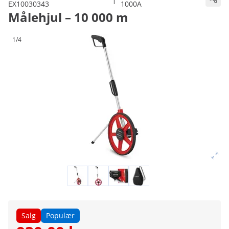
EX10030343
1000A
Målehjul – 10 000 m
1/4
Salg
Populær