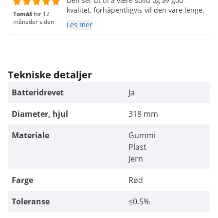
Den ser ut til å være solid og av god
kvalitet, forhåpentligvis vil den vare lenge.
Tomáš
for 12
måneder siden
Les mer
Tekniske detaljer
Batteridrevet
Ja
Diameter, hjul
318 mm
Materiale
Gummi
Plast
Jern
Farge
Rød
Toleranse
≤0.5%