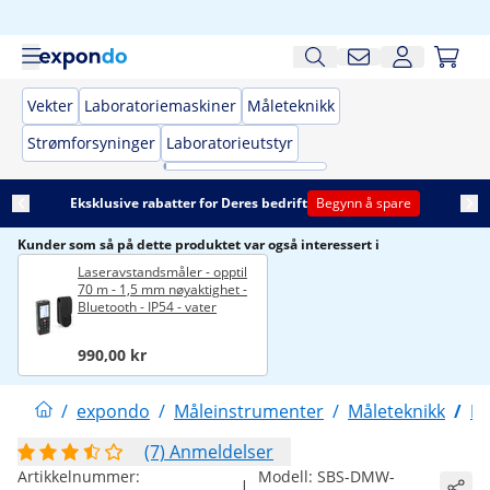
Vekter
Laboratoriemaskiner
Måleteknikk
Strømforsyninger
Laboratorieutstyr
Eksklusive rabatter for Deres bedrift
Begynn å spare
Kunder som så på dette produktet var også interessert i
Laseravstandsmåler - opptil
70 m - 1,5 mm nøyaktighet -
Bluetooth - IP54 - vater
990,00 kr
/
expondo
/
Måleinstrumenter
/
Måleteknikk
/
M
(7) Anmeldelser
Artikkelnummer:
Modell:
SBS-DMW-
|