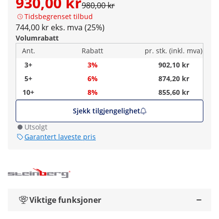
930,00 kr
980,00 kr
Tidsbegrenset tilbud
744,00 kr eks. mva (25%)
Volumrabatt
Ant.
Rabatt
pr. stk. (inkl. mva)
3+
3%
902,10 kr
5+
6%
874,20 kr
10+
8%
855,60 kr
Sjekk tilgjengelighet
Utsolgt
Garantert laveste pris
Viktige funksjoner