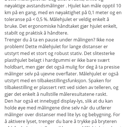
nøyaktige avstandsmålinger . Hjulet kan måle opptil 10
km på en gang, med en nøyaktighet på 0,1 meter og en
toleranse på < 0,5 %. Målehjulet er veldig enkelt å
bruke. Det ergonomiske håndtaket gjør hjulet enkelt,
stabilt og praktisk å håndtere.
Trenger du å ta en pause under målingen? Ikke noe
problem! Dette målehjulet for lange distanser er
utstyrt med et stort og robust stativ. Det slitesterke
plasthjulet belagt i hardgummi er ikke bare svært
holdbart, men gjør det også mulig for deg å ta presise
målinger selv på ujevne overflater. Målehjulet er også
utstyrt med en tilbakestillingsfunksjon. Spaken for
tilbakestilling er plassert rett ved siden av telleren, og
gjør det enkelt å nullstille måleresultatene raskt.
Den har også et innebygd display-lys, slik at du kan
holde øye med målingene dine selv når du utfører
målinger over distanser med lite lys og bebygning. For
å aktivere lyset, trenger du bare å trykke på bryteren