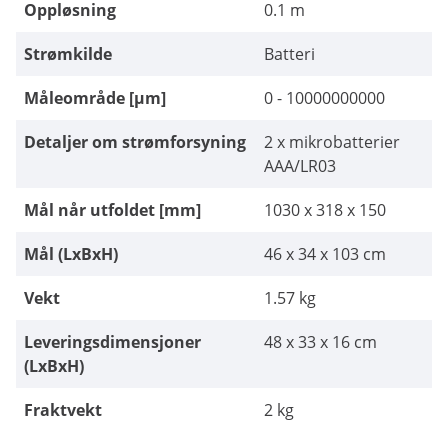
Oppløsning
0.1 m
Strømkilde
Batteri
Måleområde [µm]
0 - 10000000000
Detaljer om strømforsyning
2 x mikrobatterier
AAA/LR03
Mål når utfoldet [mm]
1030 x 318 x 150
Mål (LxBxH)
46 x 34 x 103 cm
Vekt
1.57 kg
Leveringsdimensjoner
48 x 33 x 16 cm
(LxBxH)
Fraktvekt
2 kg