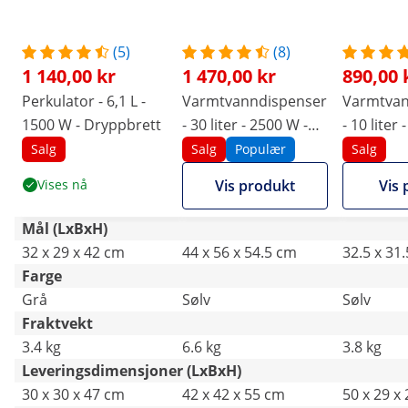
(5)
(8)
1 140,00 kr
1 470,00 kr
890,00 
Perkulator - 6,1 L -
Varmtvanndispenser
Varmtvan
1500 W - Dryppbrett
- 30 liter - 2500 W -
- 10 liter
Tappekran
Tappekra
Salg
Salg
Populær
Salg
Vises nå
Vis produkt
Vis 
Mål (LxBxH)
32 x 29 x 42 cm
44 x 56 x 54.5 cm
32.5 x 31
Farge
Grå
Sølv
Sølv
Fraktvekt
3.4 kg
6.6 kg
3.8 kg
Leveringsdimensjoner (LxBxH)
30 x 30 x 47 cm
42 x 42 x 55 cm
50 x 29 x