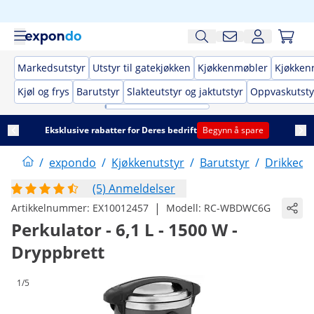
Markedsutstyr
Utstyr til gatekjøkken
Kjøkkenmøbler
Kjøkken
Kjøl og frys
Barutstyr
Slakteutstyr og jaktutstyr
Oppvaskutsty
Eksklusive rabatter for Deres bedrift
Begynn å spare
/
expondo
/
Kjøkkenutstyr
/
Barutstyr
/
Drikkedi
(5) Anmeldelser
|
Artikkelnummer:
EX10012457
Modell:
RC-WBDWC6G
Perkulator - 6,1 L - 1500 W -
Dryppbrett
1/5