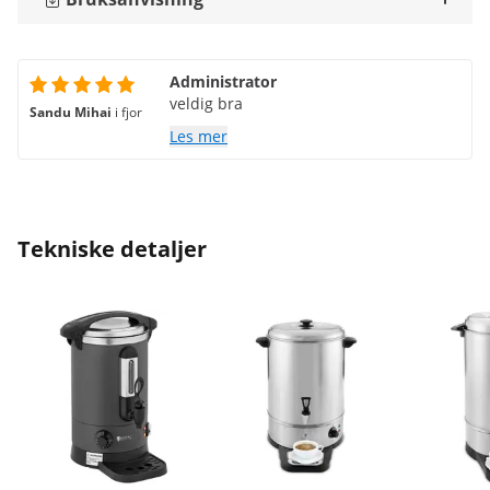
Administrator
veldig bra
Sandu Mihai
i fjor
Les mer
Tekniske detaljer