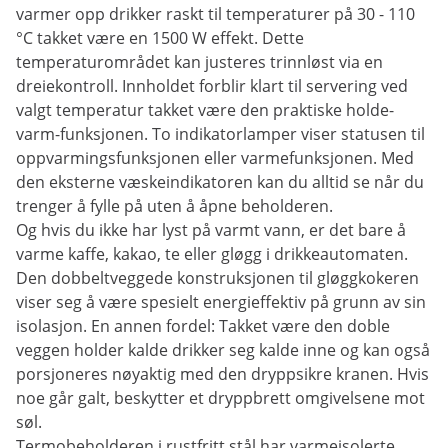
varmer opp drikker raskt til temperaturer på 30 - 110
°C takket være en 1500 W effekt. Dette
temperaturområdet kan justeres trinnløst via en
dreiekontroll. Innholdet forblir klart til servering ved
valgt temperatur takket være den praktiske holde-
varm-funksjonen. To indikatorlamper viser statusen til
oppvarmingsfunksjonen eller varmefunksjonen. Med
den eksterne væskeindikatoren kan du alltid se når du
trenger å fylle på uten å åpne beholderen.
Og hvis du ikke har lyst på varmt vann, er det bare å
varme kaffe, kakao, te eller gløgg i drikkeautomaten.
Den dobbeltveggede konstruksjonen til gløggkokeren
viser seg å være spesielt energieffektiv på grunn av sin
isolasjon. En annen fordel: Takket være den doble
veggen holder kalde drikker seg kalde inne og kan også
porsjoneres nøyaktig med den dryppsikre kranen. Hvis
noe går galt, beskytter et dryppbrett omgivelsene mot
søl.
Termobeholderen i rustfritt stål har varmeisolerte