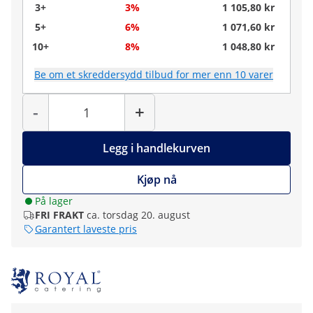
3+
3%
1 105,80 kr
5+
6%
1 071,60 kr
10+
8%
1 048,80 kr
Be om et skreddersydd tilbud for mer enn 10 varer
Antall
-
+
Legg i handlekurven
Kjøp nå
På lager
FRI FRAKT
ca. torsdag 20. august
Garantert laveste pris