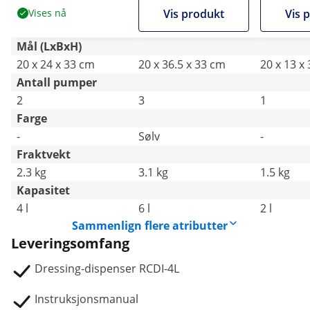
Vises nå
Vis produkt
Vis 
Mål (LxBxH)
20 x 24 x 33 cm
20 x 36.5 x 33 cm
20 x 13 x
Antall pumper
2
3
1
Farge
-
Sølv
-
Fraktvekt
2.3 kg
3.1 kg
1.5 kg
Kapasitet
4 l
6 l
2 l
Sammenlign flere atributter
Leveringsomfang
Dressing-dispenser RCDI-4L
Instruksjonsmanual