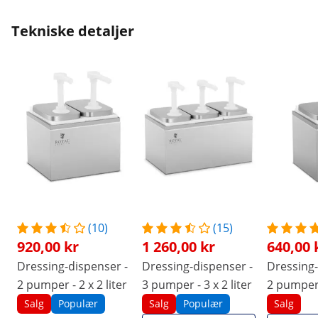
Tekniske detaljer
(10)
(15)
920,00 kr
1 260,00 kr
640,00 
Dressing-dispenser -
Dressing-dispenser -
Dressing-
2 pumper - 2 x 2 liter
3 pumper - 3 x 2 liter
2 pumper -
Salg
Populær
Salg
Populær
Salg