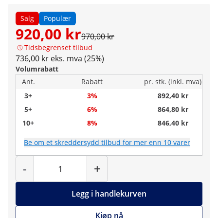
Salg
Populær
920,00 kr
970,00 kr
Tidsbegrenset tilbud
736,00 kr eks. mva (25%)
Volumrabatt
Ant.
Rabatt
pr. stk. (inkl. mva)
3+
3%
892,40 kr
5+
6%
864,80 kr
10+
8%
846,40 kr
Be om et skreddersydd tilbud for mer enn 10 varer
Antall
-
+
Legg i handlekurven
Kjøp nå