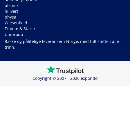
ulsonix
hillvert
physa
Wiesenfield
Fromm & Starck
Uniprodo
Raske og pålitelige leveranser i Norge, med full støtte i alle
trinn.
Copyright © 2007 - 2026 expondo