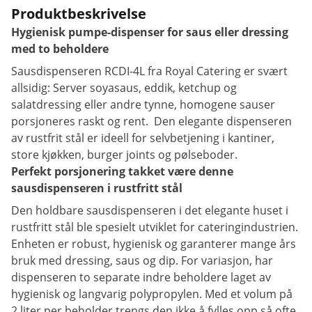
Produktbeskrivelse
Hygienisk pumpe-dispenser for saus eller dressing
med to beholdere
Sausdispenseren RCDI-4L fra Royal Catering er svært
allsidig: Server soyasaus, eddik, ketchup og
salatdressing eller andre tynne, homogene sauser
porsjoneres raskt og rent. Den elegante dispenseren
av rustfrit stål er ideell for selvbetjening i kantiner,
store kjøkken, burger joints og pølseboder.
Perfekt porsjonering takket være denne
sausdispenseren i rustfritt stål
Den holdbare sausdispenseren i det elegante huset i
rustfritt stål ble spesielt utviklet for cateringindustrien.
Enheten er robust, hygienisk og garanterer mange års
bruk med dressing, saus og dip. For variasjon, har
dispenseren to separate indre beholdere laget av
hygienisk og langvarig polypropylen. Med et volum på
2 liter per beholder trengs den ikke å fylles opp så ofte.