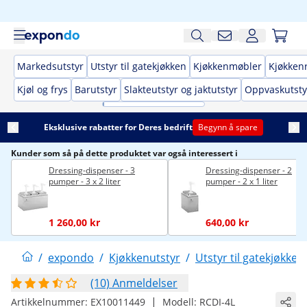
Markedsutstyr
Utstyr til gatekjøkken
Kjøkkenmøbler
Kjøkken
Kjøl og frys
Barutstyr
Slakteutstyr og jaktutstyr
Oppvaskutsty
Eksklusive rabatter for Deres bedrift
Begynn å spare
Kunder som så på dette produktet var også interessert i
Dressing-dispenser - 3
Dressing-dispenser - 2
pumper - 3 x 2 liter
pumper - 2 x 1 liter
1 260,00 kr
640,00 kr
/
expondo
/
Kjøkkenutstyr
/
Utstyr til gatekjøkken
(10) Anmeldelser
|
Artikkelnummer:
EX10011449
Modell:
RCDI-4L