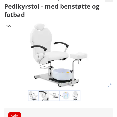
Pedikyrstol - med benstøtte og
fotbad
1/5
Salg