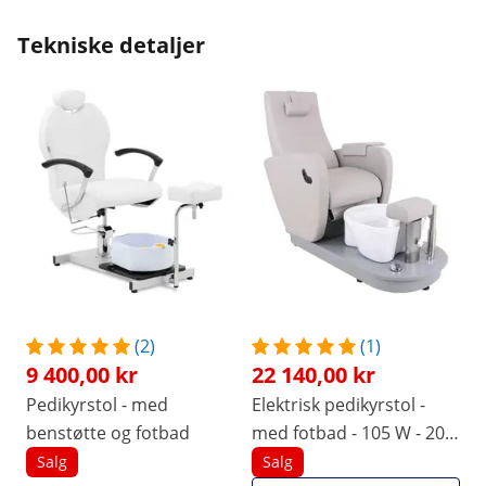
Tekniske detaljer
(2)
(1)
9 400,00 kr
22 140,00 kr
Pedikyrstol - med
Elektrisk pedikyrstol -
benstøtte og fotbad
med fotbad - 105 W - 200
kg - grå
Salg
Salg