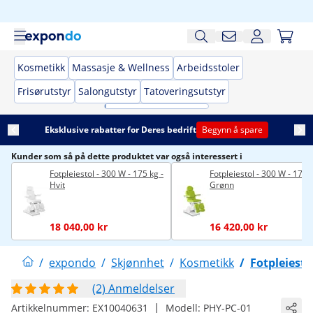
Kosmetikk
Massasje & Wellness
Arbeidsstoler
Frisørutstyr
Salongutstyr
Tatoveringsutstyr
Eksklusive rabatter for Deres bedrift
Begynn å spare
Kunder som så på dette produktet var også interessert i
Fotpleiestol - 300 W - 175 kg -
Fotpleiestol - 300 W - 175 k
Hvit
Grønn
18 040,00 kr
16 420,00 kr
/
expondo
/
Skjønnhet
/
Kosmetikk
/
Fotpleiesto
(2) Anmeldelser
|
Artikkelnummer:
EX10040631
Modell:
PHY-PC-01