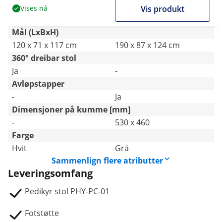
Vises nå
Vis produkt
Mål (LxBxH)
120 x 71 x 117 cm
190 x 87 x 124 cm
360° dreibar stol
Ja
-
Avløpstapper
-
Ja
Dimensjoner på kumme [mm]
-
530 x 460
Farge
Hvit
Grå
Sammenlign flere atributter
Leveringsomfang
Pedikyr stol PHY-PC-01
Fotstøtte