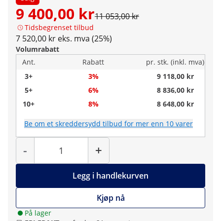
9 400,00 kr
11 053,00 kr
Tidsbegrenset tilbud
7 520,00 kr eks. mva (25%)
Volumrabatt
Ant.
Rabatt
pr. stk. (inkl. mva)
3+
3%
9 118,00 kr
5+
6%
8 836,00 kr
10+
8%
8 648,00 kr
Be om et skreddersydd tilbud for mer enn 10 varer
Antall
-
+
Legg i handlekurven
Kjøp nå
På lager