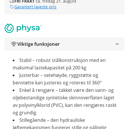
FRI FRAKT
ca. fredag 21. august
Garantert laveste pris
Viktige funksjoner
Stabil – robust stålkonstruksjon med en
maksimal lastekapasitet på 200 kg
Justerbar – setehøyde, ryggstøtte og
benstøtte kan justeres og roteres til 360°
Enkel å rengjøre – takket være den vann- og
oljebestandige syntetiske skinnoverflaten laget
av polyvinylklorid (PVC), kan den rengjøres raskt
og grundig
Stillegående – den hydrauliske
løftemekanismen fungerer stille og pålitelig