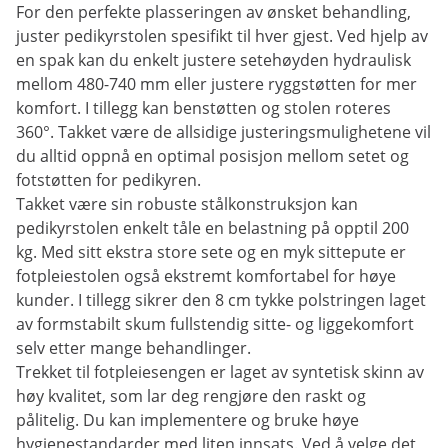
For den perfekte plasseringen av ønsket behandling,
juster pedikyrstolen spesifikt til hver gjest. Ved hjelp av
en spak kan du enkelt justere setehøyden hydraulisk
mellom 480-740 mm eller justere ryggstøtten for mer
komfort. I tillegg kan benstøtten og stolen roteres
360°. Takket være de allsidige justeringsmulighetene vil
du alltid oppnå en optimal posisjon mellom setet og
fotstøtten for pedikyren.
Takket være sin robuste stålkonstruksjon kan
pedikyrstolen enkelt tåle en belastning på opptil 200
kg. Med sitt ekstra store sete og en myk sittepute er
fotpleiestolen også ekstremt komfortabel for høye
kunder. I tillegg sikrer den 8 cm tykke polstringen laget
av formstabilt skum fullstendig sitte- og liggekomfort
selv etter mange behandlinger.
Trekket til fotpleiesengen er laget av syntetisk skinn av
høy kvalitet, som lar deg rengjøre den raskt og
pålitelig. Du kan implementere og bruke høye
hygienestandarder med liten innsats. Ved å velge det