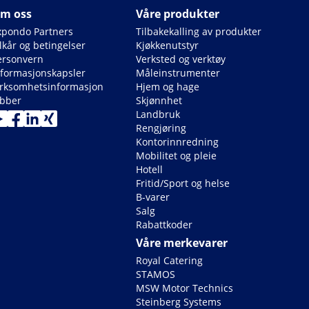
m oss
Våre produkter
xpondo Partners
Tilbakekalling av produkter
lkår og betingelser
Kjøkkenutstyr
ersonvern
Verksted og verktøy
nformasjonskapsler
Måleinstrumenter
irksomhetsinformasjon
Hjem og hage
obber
Skjønnhet
Landbruk
Rengjøring
Kontorinnredning
Mobilitet og pleie
Hotell
Fritid/Sport og helse
B-varer
Salg
Rabattkoder
Våre merkevarer
Royal Catering
STAMOS
MSW Motor Technics
Steinberg Systems