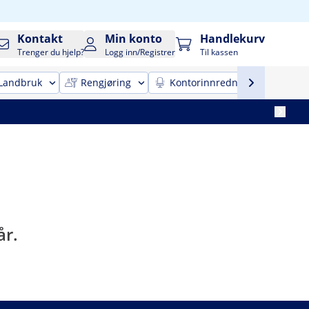
Kontakt
Min konto
Handlekurv
Trenger du hjelp?
Logg inn/Registrer
Til kassen
Landbruk
Rengjøring
Kontorinnredning
Mobi
år.