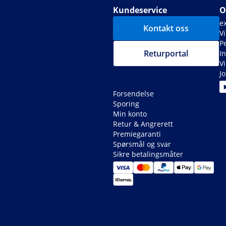
Kundeservice
O
e
Kontakt oss
Vi
P
Returportal
I
V
J
Forsendelse
Sporing
Min konto
Retur & Angrerett
Premiegaranti
Spørsmål og svar
Sikre betalingsmåter