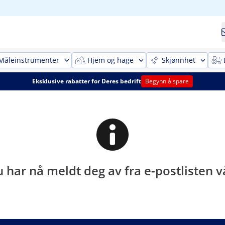
Måleinstrumenter
Hjem og hage
Skjønnhet
Eksklusive rabatter for Deres bedrift
Begynn å spare
 har nå meldt deg av fra e-postlisten v