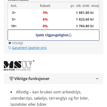
Ant.
Rabatt
pr. stk. (inkl. mva)
3+
3%
1 881,80 kr
5+
6%
1 823,60 kr
10+
8%
1 784,80 kr
Sjekk tilgjengelighet
Utsolgt
Garantert laveste pris
Viktige funksjoner
Allsidig – kan brukes som arbeidslys,
utendørslys, søkelys, terrenglys og for biler,
lastebiler eller båter