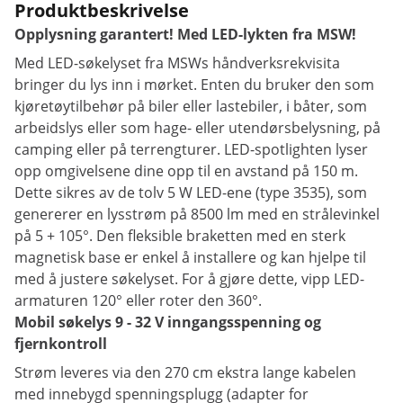
Produktbeskrivelse
Opplysning garantert! Med LED-lykten fra MSW!
Med LED-søkelyset fra MSWs håndverksrekvisita
bringer du lys inn i mørket. Enten du bruker den som
kjøretøytilbehør på biler eller lastebiler, i båter, som
arbeidslys eller som hage- eller utendørsbelysning, på
camping eller på terrengturer. LED-spotlighten lyser
opp omgivelsene dine opp til en avstand på 150 m.
Dette sikres av de tolv 5 W LED-ene (type 3535), som
genererer en lysstrøm på 8500 lm med en strålevinkel
på 5 + 105°. Den fleksible braketten med en sterk
magnetisk base er enkel å installere og kan hjelpe til
med å justere søkelyset. For å gjøre dette, vipp LED-
armaturen 120° eller roter den 360°.
Mobil søkelys 9 - 32 V inngangsspenning og
fjernkontroll
Strøm leveres via den 270 cm ekstra lange kabelen
med innebygd spenningsplugg (adapter for