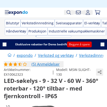
Bilutstyr
Verkstedinnredning
Sveiseapparater
El-verktøy
Tal
Håndverktøy
Produksjon
Industrielle vakuumpakkemaskiner
Eksklusive rabatter for Deres bedrift
Begynn å spare
/
expondo
/
Verksted og verktøy
/
Verkstedinnred
(5) Anmeldelser
Artikkelnummer:
Modell:
MSW-SLIGHT-
|
EX10062323
130
LED-søkelys - 9 - 32 V - 60 W - 360°
roterbar - 120° tiltbar - med
fjernkontroll - IP65
1/5