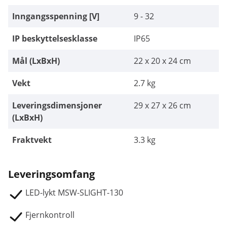
Inngangsspenning [V]
9 - 32
IP beskyttelsesklasse
IP65
Mål (LxBxH)
22 x 20 x 24 cm
Vekt
2.7 kg
Leveringsdimensjoner
29 x 27 x 26 cm
(LxBxH)
Fraktvekt
3.3 kg
Leveringsomfang
LED-lykt MSW-SLIGHT-130
Fjernkontroll